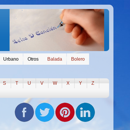
Urbano
Otros
Balada
Bolero
S
T
U
V
W
X
Y
Z