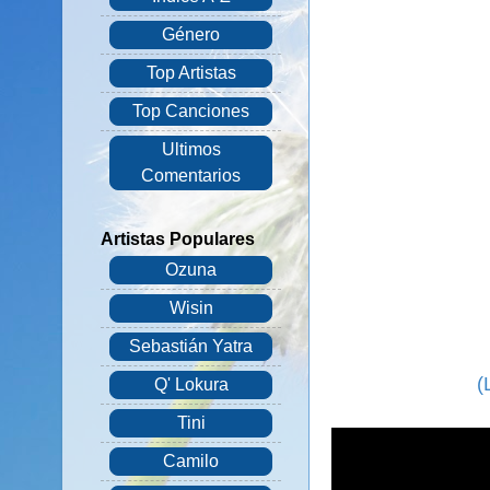
Género
Top Artistas
Top Canciones
Ultimos
Comentarios
Artistas Populares
Ozuna
Wisin
Sebastián Yatra
(
Q' Lokura
Tini
Camilo