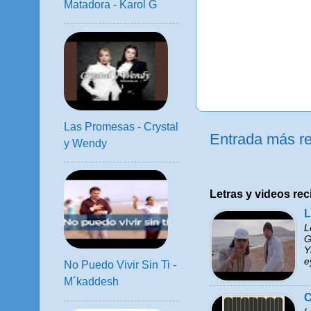
Matadora - Karol G
Las Promesas - Crystal
Entrada más re
y Wendy
Letras y videos rec
L
L
G
Y
e
No Puedo Vivir Sin Ti -
M´kaddesh
C