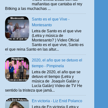
mañanitas que cantaba el rey
Bitking a las muchachas ...
Santo es el que Vive -
Montesanto
Letra de Santo es el que vive
(Letra y música de
Montesanto? ) Video Oficial
Santo es el que vive, Santo es
el que reina Santo en las altur...
2020, el año que se detuvo el
tiempo - Pimpinela
Letra de 2020, el año que se
detuvo el tiempo (Letra y
música de Joaquín Galán y
Lucía Galán) Video de TV He
sentido la tristeza que jamá...
En victoria - Liz Enid Polanco
Letra de En victoria (Letra y