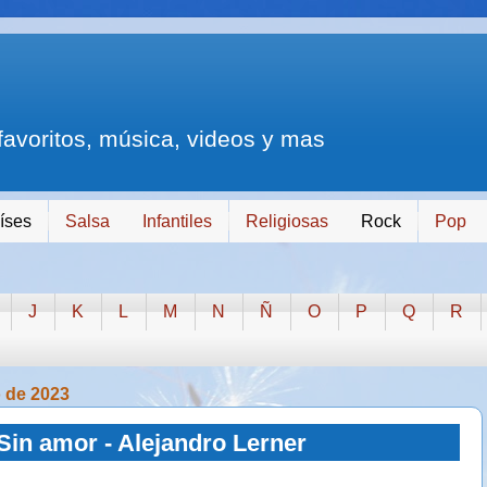
 favoritos, música, videos y mas
íses
Salsa
Infantiles
Religiosas
Rock
Pop
J
K
L
M
N
Ñ
O
P
Q
R
 de 2023
Sin amor - Alejandro Lerner