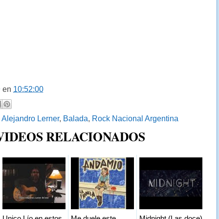
9
en
10:52:00
:
Alejandro Lerner
,
Balada
,
Rock Nacional Argentina
 VIDEOS RELACIONADOS
Unico Lío en estos
Me duele este
Midnight (Las doce)