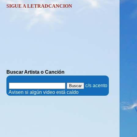
SIGUE A LETRADCANCION
Buscar Artista o Canción
.
c/s acento
.
Avisen si algún video está caído