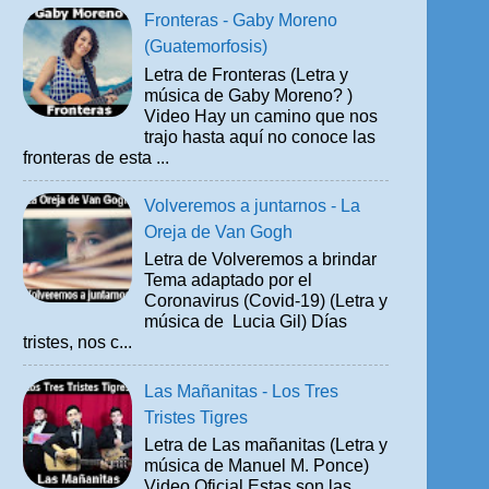
Fronteras - Gaby Moreno
(Guatemorfosis)
Letra de Fronteras (Letra y
música de Gaby Moreno? )
Video Hay un camino que nos
trajo hasta aquí no conoce las
fronteras de esta ...
Volveremos a juntarnos - La
Oreja de Van Gogh
Letra de Volveremos a brindar
Tema adaptado por el
Coronavirus (Covid-19) (Letra y
música de Lucia Gil) Días
tristes, nos c...
Las Mañanitas - Los Tres
Tristes Tigres
Letra de Las mañanitas (Letra y
música de Manuel M. Ponce)
Video Oficial Estas son las