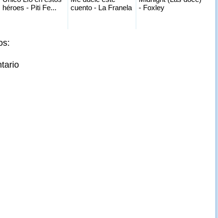
héroes - Piti Fe...
cuento - La Franela
- Foxley
os:
tario