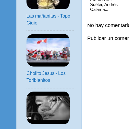
Suéter, Andrés
Calama...
Las mañanitas - Topo
Gigio
No hay comentari
Publicar un comen
Cholito Jesús - Los
Toribianitos