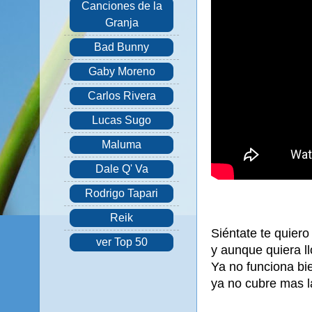
Canciones de la
Granja
Bad Bunny
Gaby Moreno
Carlos Rivera
Lucas Sugo
Maluma
Dale Q' Va
Rodrigo Tapari
Reik
Siéntate te quiero
ver Top 50
y aunque quiera ll
Ya no funciona bie
ya no cubre mas l