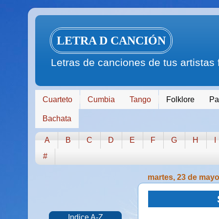
LETRA D CANCIÓN
Letras de canciones de tus artistas
Cuarteto
Cumbia
Tango
Folklore
Pa
Bachata
A
B
C
D
E
F
G
H
I
#
martes, 23 de mayo
Indice A-Z