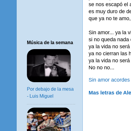
se nos escapó el 
es muy duro de de
que ya no te amo,
Sin amor... ya la 
si no queda nada 
Música de la semana
ya la vida no ser
ya no cierran las 
ya la vida no será
No no no...
Sin amor acordes 
Por debajo de la mesa
Mas letras de Al
- Luis Miguel