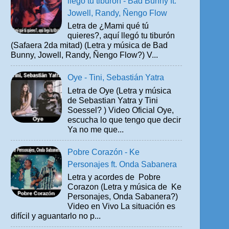
llegó tu tiburón - Bad Bunny ft.
Jowell, Randy, Ñengo Flow
Letra de ¿Mami qué tú
quieres?, aquí llegó tu tiburón
(Safaera 2da mitad) (Letra y música de Bad
Bunny, Jowell, Randy, Ñengo Flow?) V...
Oye - Tini, Sebastián Yatra
Letra de Oye (Letra y música
de Sebastian Yatra y Tini
Soessel? ) Video Oficial Oye,
escucha lo que tengo que decir
Ya no me que...
Pobre Corazón - Ke
Personajes ft. Onda Sabanera
Letra y acordes de Pobre
Corazon (Letra y música de Ke
Personajes, Onda Sabanera?)
Video en Vivo La situación es
difícil y aguantarlo no p...