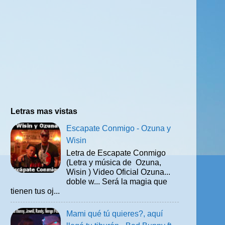
Letras mas vistas
Escapate Conmigo - Ozuna y
Wisin
Letra de Escapate Conmigo
(Letra y música de Ozuna,
Wisin ) Video Oficial Ozuna...
doble w... Será la magia que
tienen tus oj...
Mami qué tú quieres?, aquí