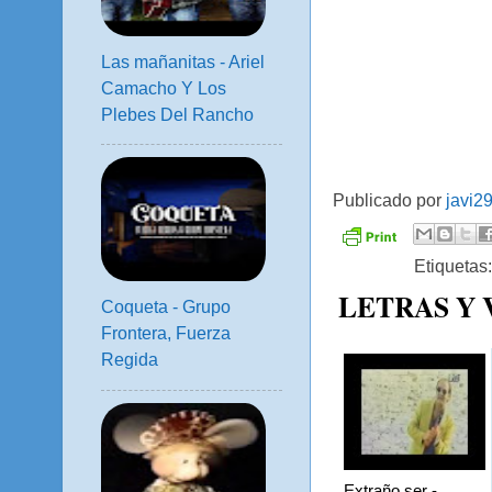
Las mañanitas - Ariel
Camacho Y Los
Plebes Del Rancho
Publicado por
javi2
Etiquetas
LETRAS Y
Coqueta - Grupo
Frontera, Fuerza
Regida
Extraño ser -