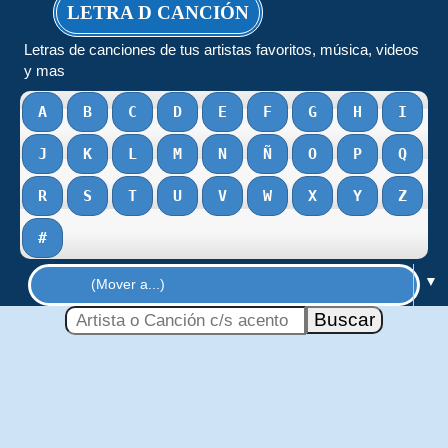
LETRA D CANCIÓN
Letras de canciones de tus artistas favoritos, música, videos
y mas
A
B
C
D
E
F
G
H
I
J
K
L
M
N
Ñ
O
P
Q
R
S
T
U
V
W
X
Y
Z
#
▼