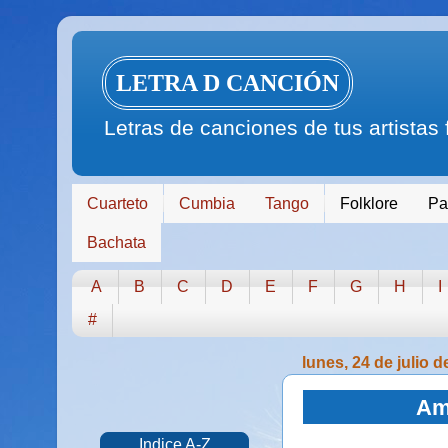
LETRA D CANCIÓN
Letras de canciones de tus artistas
Cuarteto
Cumbia
Tango
Folklore
Pa
Bachata
A
B
C
D
E
F
G
H
I
#
lunes, 24 de julio 
Ami
Indice A-Z