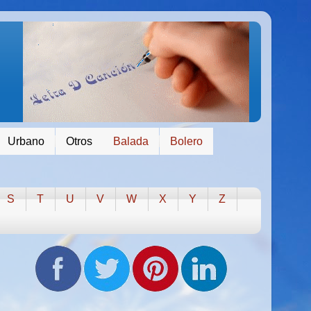
Urbano
Otros
Balada
Bolero
S
T
U
V
W
X
Y
Z