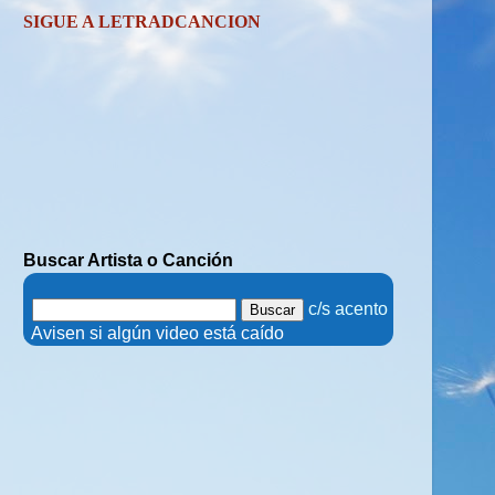
SIGUE A LETRADCANCION
Buscar Artista o Canción
.
c/s acento
.
Avisen si algún video está caído