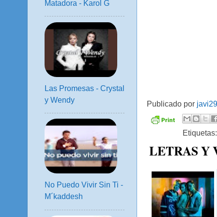
Matadora - Karol G
Las Promesas - Crystal
y Wendy
Publicado por
javi2
Etiquetas
LETRAS Y
No Puedo Vivir Sin Ti -
M´kaddesh