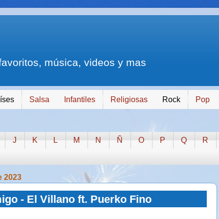
 favoritos, música, videos y mas
íses
Salsa
Infantiles
Religiosas
Rock
Pop
J
K
L
M
N
Ñ
O
P
Q
R
de 2023
go - El Villano ft. Puerko Fino