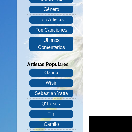
Género
Top Artistas
Top Canciones
Ultimos
Comentarios
Artistas Populares
Ozuna
Wisin
Sebastián Yatra
Q' Lokura
Tini
Camilo