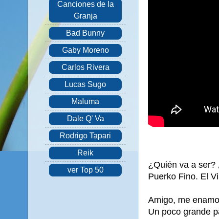
Canciones de la
Granja
Bad Bunny
Gaby Moreno
Carlos Rivera
Lucas Sugo
Maluma
Dale Q' Va
Rodrigo Tapari
Reik
¿Quién va a ser? 
ver Top 50
Puerko Fino. El Vi
Amigo, me enamor
Un poco grande p