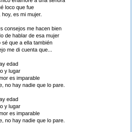
hico enamoré a una señora
ué loco que fue
 hoy, es mi mujer.
us consejos me hacen bien
o de hablar de esa mujer
o sé que a ella también
jo me di cuenta que...
hay edad
o y lugar
amor es imparable
, no hay nadie que lo pare.
hay edad
o y lugar
amor es imparable
, no hay nadie que lo pare.