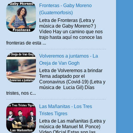
Fronteras - Gaby Moreno
(Guatemorfosis)
Letra de Fronteras (Letra y
música de Gaby Moreno? )
Video Hay un camino que nos
trajo hasta aquí no conoce las
fronteras de esta ...
Volveremos a juntarnos - La
Oreja de Van Gogh
Letra de Volveremos a brindar
Tema adaptado por el
Coronavirus (Covid-19) (Letra y
música de Lucia Gil) Días
tristes, nos c...
Las Mañanitas - Los Tres
Tristes Tigres
Letra de Las mañanitas (Letra y
música de Manuel M. Ponce)
Video Oficial Estas son las