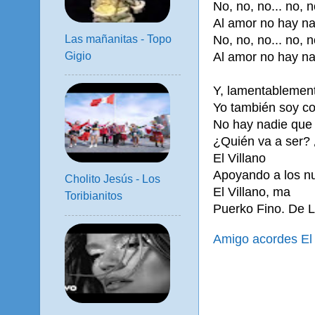
No, no, no... no, n
Al amor no hay na
Las mañanitas - Topo
No, no, no... no, n
Gigio
Al amor no hay na
Y, lamentablemen
Yo también soy c
No hay nadie que
¿Quién va a ser? 
El Villano
Apoyando a los nu
Cholito Jesús - Los
El Villano, ma
Toribianitos
Puerko Fino. De 
Amigo acordes El V