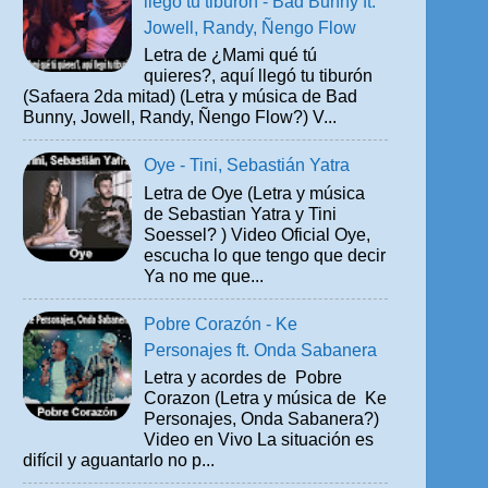
llegó tu tiburón - Bad Bunny ft.
Jowell, Randy, Ñengo Flow
Letra de ¿Mami qué tú
quieres?, aquí llegó tu tiburón
(Safaera 2da mitad) (Letra y música de Bad
Bunny, Jowell, Randy, Ñengo Flow?) V...
Oye - Tini, Sebastián Yatra
Letra de Oye (Letra y música
de Sebastian Yatra y Tini
Soessel? ) Video Oficial Oye,
escucha lo que tengo que decir
Ya no me que...
Pobre Corazón - Ke
Personajes ft. Onda Sabanera
Letra y acordes de Pobre
Corazon (Letra y música de Ke
Personajes, Onda Sabanera?)
Video en Vivo La situación es
difícil y aguantarlo no p...