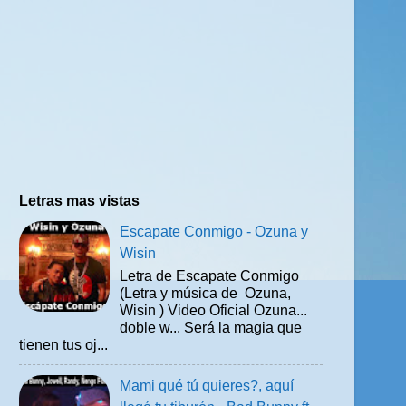
Letras mas vistas
Escapate Conmigo - Ozuna y
Wisin
Letra de Escapate Conmigo
(Letra y música de Ozuna,
Wisin ) Video Oficial Ozuna...
doble w... Será la magia que
tienen tus oj...
Mami qué tú quieres?, aquí