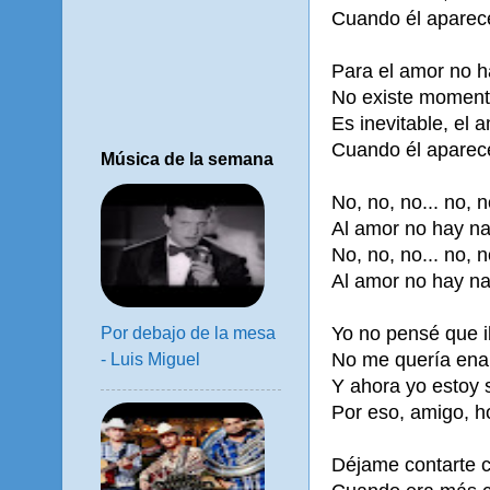
Cuando él aparece
Para el amor no 
No existe moment
Es inevitable, el 
Cuando él aparece
Música de la semana
No, no, no... no, n
Al amor no hay na
No, no, no... no, n
Al amor no hay na
Yo no pensé que i
Por debajo de la mesa
No me quería ena
- Luis Miguel
Y ahora yo estoy 
Por eso, amigo, h
Déjame contarte c