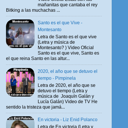
mañanitas que cantaba el rey
Bitking a las muchachas ...
Santo es el que Vive -
Montesanto
Letra de Santo es el que vive
(Letra y música de
Montesanto? ) Video Oficial
Santo es el que vive, Santo es
el que reina Santo en las altur...
2020, el año que se detuvo el
tiempo - Pimpinela
Letra de 2020, el año que se
detuvo el tiempo (Letra y
música de Joaquín Galán y
Lucía Galán) Video de TV He
sentido la tristeza que jamá...
En victoria - Liz Enid Polanco
Letra de En victoria (Letra y