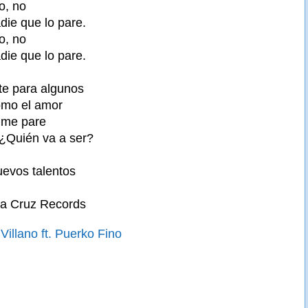
o, no
die que lo pare.
o, no
die que lo pare.
te para algunos
omo el amor
 me pare
¿Quién va a ser?
evos talentos
La Cruz Records
illano ft. Puerko Fino