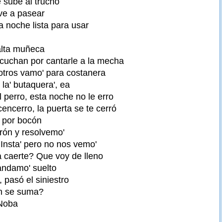
e sube al trucho
eve a pasear
a noche lista para usar
falta muñeca
cuchan por cantarle a la mecha
tros vamo' para costanera
la' butaquera', ea
l perro, esta noche no le erro
encerro, la puerta se te cerró
, por bocón
orón y resolvemo'
nsta' pero no nos vemo'
 caerte? Que voy de lleno
andamo' suelto
 pasó el siniestro
n se suma?
Noba