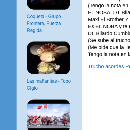
(Tengo la nota en 
EL NOBA, DT Bilar
Coqueta - Grupo
Maxi El Brother Y
Frontera, Fuerza
Es EL NOBA y te 
Regida
Dt. Bilardo Cumbi
(Se sube al trucho)
(Me pide que la l
Tengo la nota en l
Trucho acordes Pe
Las mañanitas - Topo
Gigio