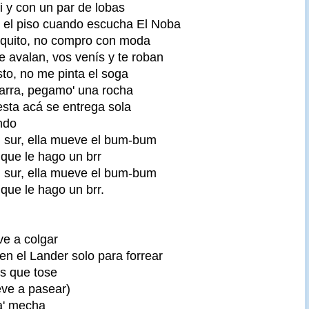
i y con un par de lobas
 el piso cuando escucha El Noba
squito, no compro con moda
 avalan, vos venís y te roban
sto, no me pinta el soga
jarra, pegamo' una rocha
esta acá se entrega sola
ndo
 sur, ella mueve el bum-bum
 que le hago un brr
 sur, ella mueve el bum-bum
que le hago un brr.
ve a colgar
en el Lander solo para forrear
s que tose
eve a pasear)
a' mecha