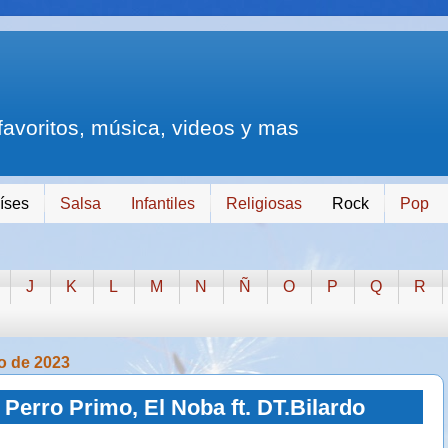
 favoritos, música, videos y mas
íses
Salsa
Infantiles
Religiosas
Rock
Pop
J
K
L
M
N
Ñ
O
P
Q
R
io de 2023
 Perro Primo, El Noba ft. DT.Bilardo