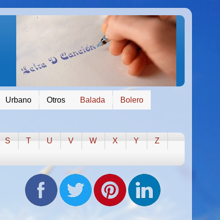
Urbano
Otros
Balada
Bolero
S
T
U
V
W
X
Y
Z