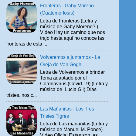
Fronteras - Gaby Moreno
(Guatemorfosis)
Letra de Fronteras (Letra y
música de Gaby Moreno? )
Video Hay un camino que nos
trajo hasta aquí no conoce las
fronteras de esta ...
Volveremos a juntarnos - La
Oreja de Van Gogh
Letra de Volveremos a brindar
Tema adaptado por el
Coronavirus (Covid-19) (Letra y
música de Lucia Gil) Días
tristes, nos c...
Las Mañanitas - Los Tres
Tristes Tigres
Letra de Las mañanitas (Letra y
música de Manuel M. Ponce)
Video Oficial Estas son las