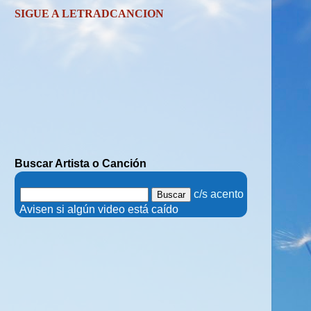
SIGUE A LETRADCANCION
Buscar Artista o Canción
.
c/s acento
.
Avisen si algún video está caído