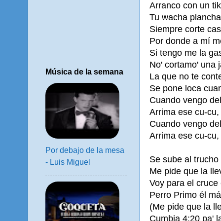
Arranco con un tik
Tu wacha plancha
Siempre corte ca
Por donde a mí me
Si tengo me la ga
No' cortamo' una 
Música de la semana
La que no te cont
Se pone loca cua
Cuando vengo del
Arrima ese cu-cu,
Cuando vengo del
Arrima ese cu-cu, 
Por debajo de la mesa
Se sube al trucho
- Luis Miguel
Me pide que la lle
Voy para el cruce 
Perro Primo él má
(Me pide que la ll
Cumbia 4:20 pa' l