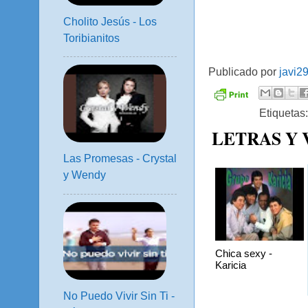
Cholito Jesús - Los
Toribianitos
Publicado por
javi2
Etiquetas
LETRAS Y
Las Promesas - Crystal
y Wendy
Chica sexy -
Karicia
No Puedo Vivir Sin Ti -