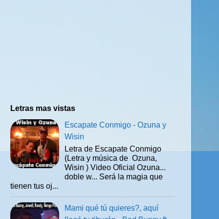
Letras mas vistas
Escapate Conmigo - Ozuna y
Wisin
Letra de Escapate Conmigo
(Letra y música de Ozuna,
Wisin ) Video Oficial Ozuna...
doble w... Será la magia que
tienen tus oj...
Mami qué tú quieres?, aquí