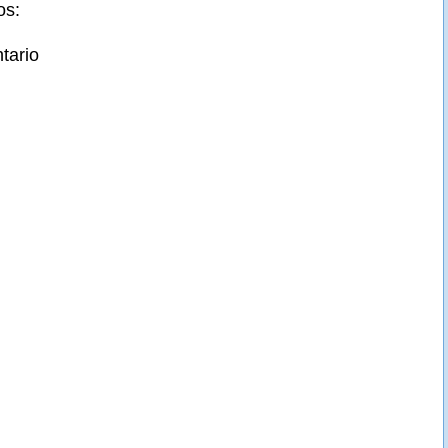
os:
tario