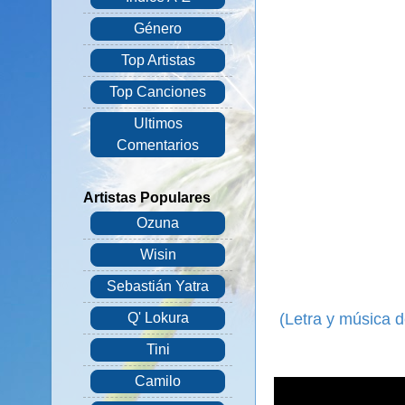
Género
Top Artistas
Top Canciones
Ultimos
Comentarios
Artistas Populares
Ozuna
Wisin
Sebastián Yatra
(Letra y música d
Q' Lokura
Tini
Camilo