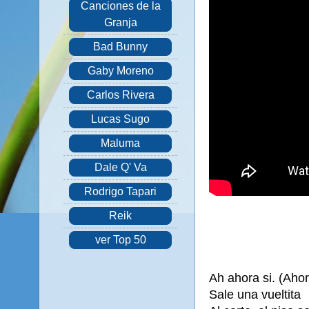
Canciones de la
Granja
Bad Bunny
Gaby Moreno
Carlos Rivera
Lucas Sugo
Maluma
Dale Q' Va
Rodrigo Tapari
Reik
ver Top 50
Ah ahora si. (Ahor
Sale una vueltita