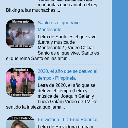
mañanitas que cantaba el rey
Bitking a las muchachas ...
Santo es el que Vive -
Montesanto
Letra de Santo es el que vive
(Letra y música de
Montesanto? ) Video Oficial
Santo es el que vive, Santo es
el que reina Santo en las altur...
2020, el año que se detuvo el
tiempo - Pimpinela
Letra de 2020, el año que se
detuvo el tiempo (Letra y
música de Joaquín Galán y
Lucía Galán) Video de TV He
sentido la tristeza que jamá...
En victoria - Liz Enid Polanco
Letra de En victoria (Letra y