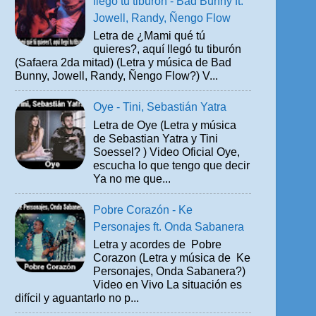
llegó tu tiburón - Bad Bunny ft.
Jowell, Randy, Ñengo Flow
Letra de ¿Mami qué tú
quieres?, aquí llegó tu tiburón
(Safaera 2da mitad) (Letra y música de Bad
Bunny, Jowell, Randy, Ñengo Flow?) V...
Oye - Tini, Sebastián Yatra
Letra de Oye (Letra y música
de Sebastian Yatra y Tini
Soessel? ) Video Oficial Oye,
escucha lo que tengo que decir
Ya no me que...
Pobre Corazón - Ke
Personajes ft. Onda Sabanera
Letra y acordes de Pobre
Corazon (Letra y música de Ke
Personajes, Onda Sabanera?)
Video en Vivo La situación es
difícil y aguantarlo no p...