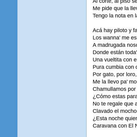
Al corte, al piso s
Me pide que la ll
Tengo la nota en l
Acá hay piloto y 
Los wanna' me es
A madrugada noso
Donde están toda' 
Una vueltita con e
Pura cumbia con c
Por gato, por loro
Me la llevo pa' m
Chamullamos por I
¿Cómo estas para
No te regale que 
Clavado el mocho,
¿Esta noche quie
Caravana con El 