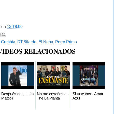
9
en
13:18:00
:
Cumbia
,
DT.Bilardo
,
El Noba
,
Perro Primo
 VIDEOS RELACIONADOS
Después de ti - Leo
No me enseñaste -
Si tu te vas - Amar
Mattioli
The La Planta
Azul