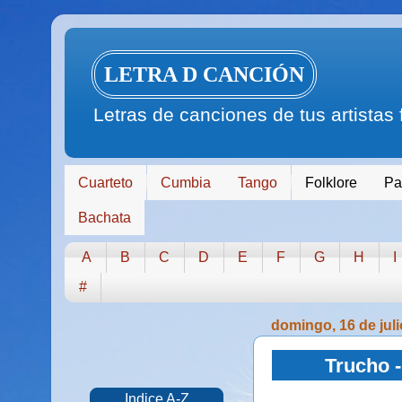
LETRA D CANCIÓN
Letras de canciones de tus artistas
Cuarteto
Cumbia
Tango
Folklore
Pa
Bachata
A
B
C
D
E
F
G
H
I
#
domingo, 16 de jul
Trucho -
Indice A-Z