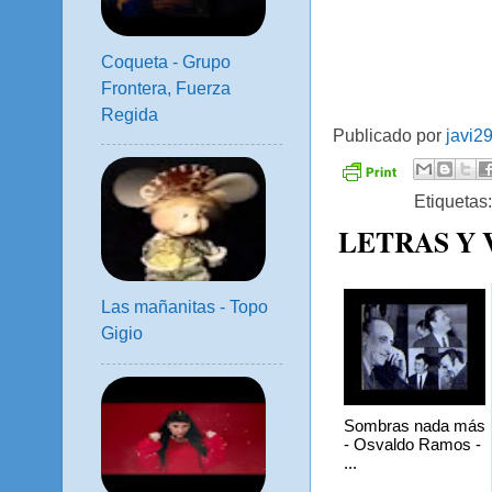
Coqueta - Grupo
Frontera, Fuerza
Regida
Publicado por
javi2
Etiquetas
LETRAS Y
Las mañanitas - Topo
Gigio
Sombras nada más
- Osvaldo Ramos -
...