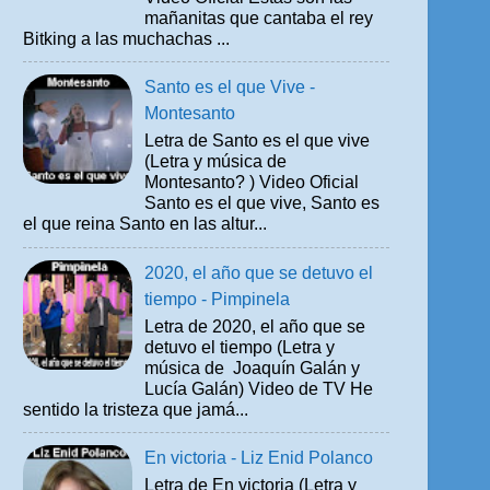
mañanitas que cantaba el rey
Bitking a las muchachas ...
Santo es el que Vive -
Montesanto
Letra de Santo es el que vive
(Letra y música de
Montesanto? ) Video Oficial
Santo es el que vive, Santo es
el que reina Santo en las altur...
2020, el año que se detuvo el
tiempo - Pimpinela
Letra de 2020, el año que se
detuvo el tiempo (Letra y
música de Joaquín Galán y
Lucía Galán) Video de TV He
sentido la tristeza que jamá...
En victoria - Liz Enid Polanco
Letra de En victoria (Letra y