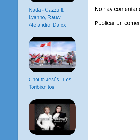
No hay comentari
Nada - Cazzu ft.
Lyanno, Rauw
Publicar un comen
Alejandro, Dalex
Cholito Jesús - Los
Toribianitos