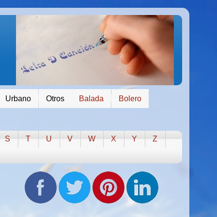
Urbano
Otros
Balada
Bolero
S
T
U
V
W
X
Y
Z