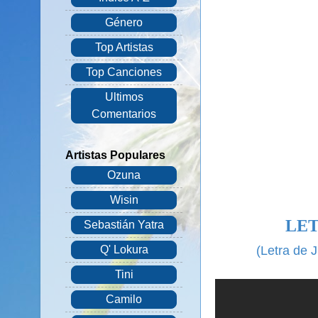
Género
Top Artistas
Top Canciones
Ultimos
Comentarios
Artistas Populares
Ozuna
Wisin
LET
Sebastián Yatra
(Letra de 
Q' Lokura
Tini
Camilo