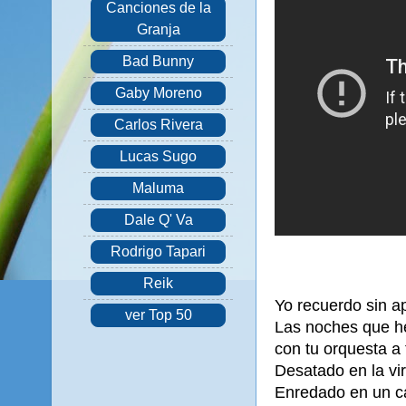
Canciones de la
Granja
Bad Bunny
Gaby Moreno
Carlos Rivera
Lucas Sugo
Maluma
Dale Q' Va
Rodrigo Tapari
Reik
Yo recuerdo sin a
ver Top 50
Las noches que h
con tu orquesta a 
Desatado en la vir
Enredado en un car