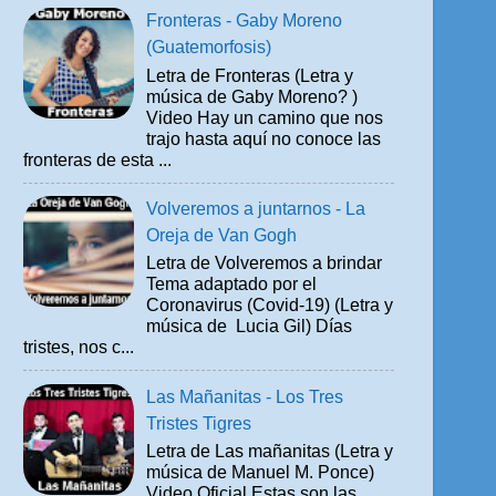
Fronteras - Gaby Moreno
(Guatemorfosis)
Letra de Fronteras (Letra y
música de Gaby Moreno? )
Video Hay un camino que nos
trajo hasta aquí no conoce las
fronteras de esta ...
Volveremos a juntarnos - La
Oreja de Van Gogh
Letra de Volveremos a brindar
Tema adaptado por el
Coronavirus (Covid-19) (Letra y
música de Lucia Gil) Días
tristes, nos c...
Las Mañanitas - Los Tres
Tristes Tigres
Letra de Las mañanitas (Letra y
música de Manuel M. Ponce)
Video Oficial Estas son las