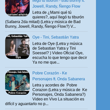
llegó tu tiburón - Bad Bunny ft.
Jowell, Randy, Ñengo Flow
Letra de ¿Mami qué tú
quieres?, aquí llegó tu tiburón
(Safaera 2da mitad) (Letra y música de Bad
Bunny, Jowell, Randy, Ñengo Flow?) V...
Oye - Tini, Sebastián Yatra
Letra de Oye (Letra y música
de Sebastian Yatra y Tini
Soessel? ) Video Oficial Oye,
escucha lo que tengo que decir
Ya no me que...
Pobre Corazón - Ke
Personajes ft. Onda Sabanera
Letra y acordes de Pobre
Corazon (Letra y música de Ke
Personajes, Onda Sabanera?)
Video en Vivo La situación es
difícil y aguantarlo no p...