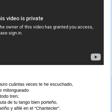
puro cuántas veces te he escuchado,
e milongueado
todo tren;
uta de tu tango bien porteño,
iño y afilé en el “Chantecler”.