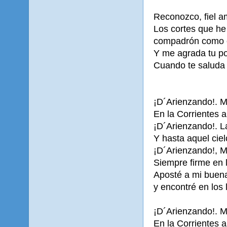
Reconozco, fiel 
Los cortes que he
compadrón como 
Y me agrada tu po
Cuando te saluda 
¡D´Arienzando!. M
En la Corrientes 
¡D´Arienzando!. L
Y hasta aquel cie
¡D´Arienzando!, 
Siempre firme en 
Aposté a mi buena
y encontré en los 
¡D´Arienzando!. M
En la Corrientes 