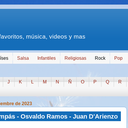
 favoritos, música, videos y mas
íses
Salsa
Infantiles
Religiosas
Rock
Pop
J
K
L
M
N
Ñ
O
P
Q
R
iembre de 2023
mpás - Osvaldo Ramos - Juan D'Arienzo