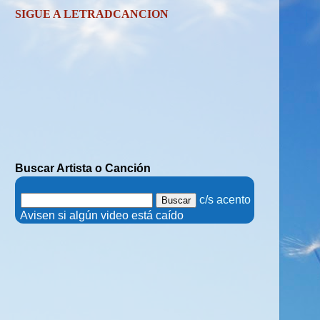
SIGUE A LETRADCANCION
Buscar Artista o Canción
.
c/s acento
.
Avisen si algún video está caído