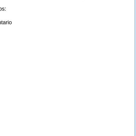
os:
tario