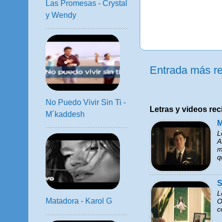
Las Promesas - Crystal
y Wendy
Entrada más re
No Puedo Vivir Sin Ti -
Letras y videos rec
M´kaddesh
M
L
A
m
q
S
L
Matadora - Karol G
O
c