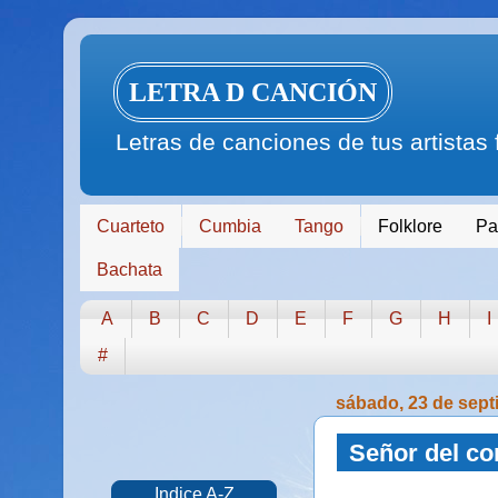
LETRA D CANCIÓN
Letras de canciones de tus artistas
Cuarteto
Cumbia
Tango
Folklore
Pa
Bachata
A
B
C
D
E
F
G
H
I
#
sábado, 23 de sept
Señor del co
Indice A-Z