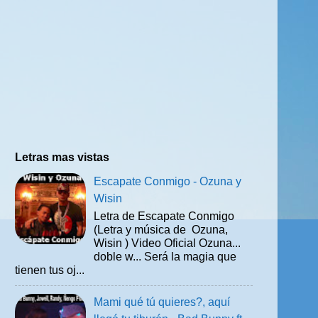
Letras mas vistas
Escapate Conmigo - Ozuna y
Wisin
Letra de Escapate Conmigo
(Letra y música de Ozuna,
Wisin ) Video Oficial Ozuna...
doble w... Será la magia que
tienen tus oj...
Mami qué tú quieres?, aquí