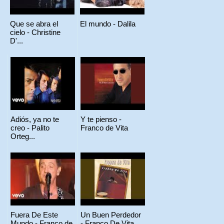
Que se abra el
El mundo - Dalila
cielo - Christine
D'...
Adiós, ya no te
Y te pienso -
creo - Palito
Franco de Vita
Orteg...
Fuera De Este
Un Buen Perdedor
Mundo - Franco de
- Franco De Vita