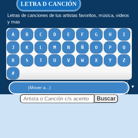
LETRA D CANCIÓN
Letras de canciones de tus artistas favoritos, música, videos
y mas
A
B
C
D
E
F
G
H
I
J
K
L
M
N
Ñ
O
P
Q
R
S
T
U
V
W
X
Y
Z
#
▼