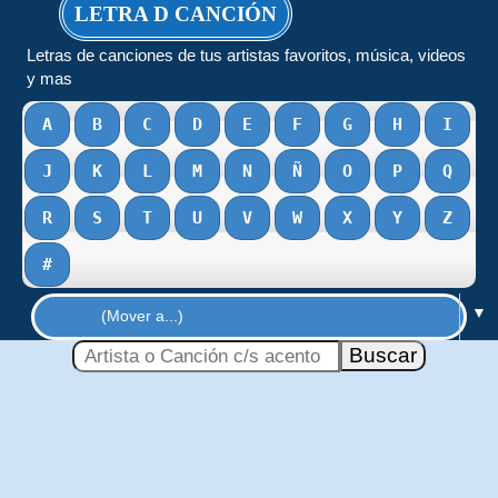
LETRA D CANCIÓN
Letras de canciones de tus artistas favoritos, música, videos
y mas
A
B
C
D
E
F
G
H
I
J
K
L
M
N
Ñ
O
P
Q
R
S
T
U
V
W
X
Y
Z
#
▼