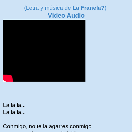
(Letra y música de
La Franela?
)
Video Audio
La la la...
La la la...
Conmigo, no te la agarres conmigo