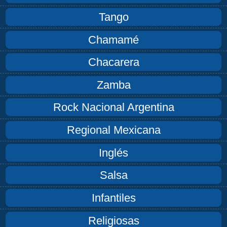
Tango
Chamamé
Chacarera
Zamba
Rock Nacional Argentina
Regional Mexicana
Inglés
Salsa
Infantiles
Religiosas