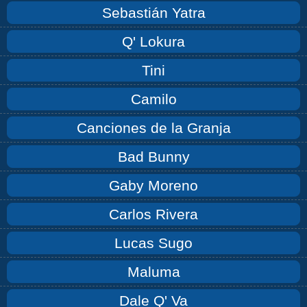
Sebastián Yatra
Q' Lokura
Tini
Camilo
Canciones de la Granja
Bad Bunny
Gaby Moreno
Carlos Rivera
Lucas Sugo
Maluma
Dale Q' Va