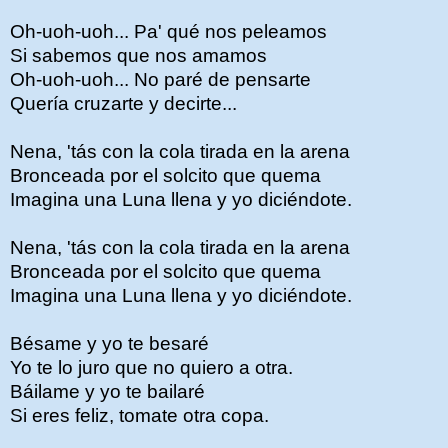
Oh-uoh-uoh... Pa' qué nos peleamos
Si sabemos que nos amamos
Oh-uoh-uoh... No paré de pensarte
Quería cruzarte y decirte...
Nena, 'tás con la cola tirada en la arena
Bronceada por el solcito que quema
Imagina una Luna llena y yo diciéndote.
Nena, 'tás con la cola tirada en la arena
Bronceada por el solcito que quema
Imagina una Luna llena y yo diciéndote.
Bésame y yo te besaré
Yo te lo juro que no quiero a otra.
Báilame y yo te bailaré
Si eres feliz, tomate otra copa.