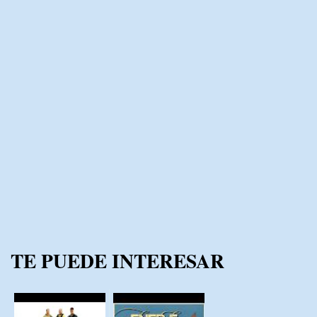
TE PUEDE INTERESAR