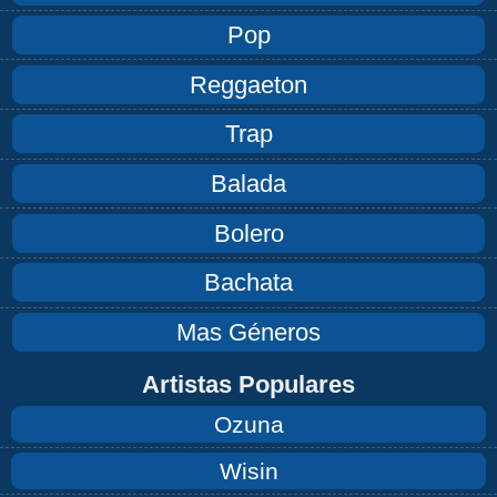
Pop
Reggaeton
Trap
Balada
Bolero
Bachata
Mas Géneros
Artistas Populares
Ozuna
Wisin