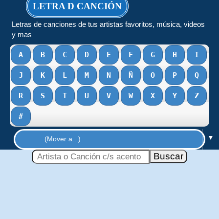
LETRA D CANCIÓN
Letras de canciones de tus artistas favoritos, música, videos
y mas
A
B
C
D
E
F
G
H
I
J
K
L
M
N
Ñ
O
P
Q
R
S
T
U
V
W
X
Y
Z
#
▼