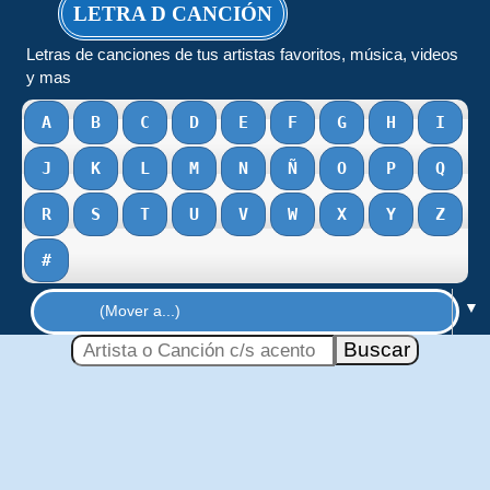
LETRA D CANCIÓN
Letras de canciones de tus artistas favoritos, música, videos
y mas
A
B
C
D
E
F
G
H
I
J
K
L
M
N
Ñ
O
P
Q
R
S
T
U
V
W
X
Y
Z
#
▼