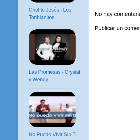
Cholito Jesús - Los
No hay comentari
Toribianitos
Publicar un comen
Las Promesas - Crystal
y Wendy
No Puedo Vivir Sin Ti -