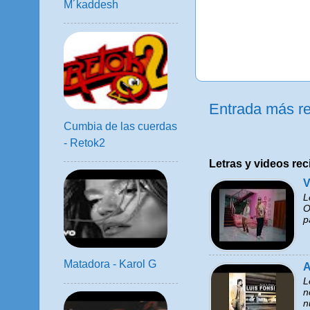
M´kaddesh
Entrada más re
Cumbia de las cuerdas
- Retok2
Letras y videos rec
V
L
O
p
Matadora - Karol G
A
L
n
n