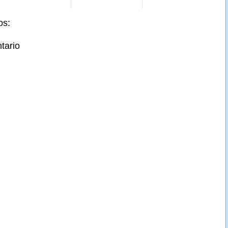
os:
tario