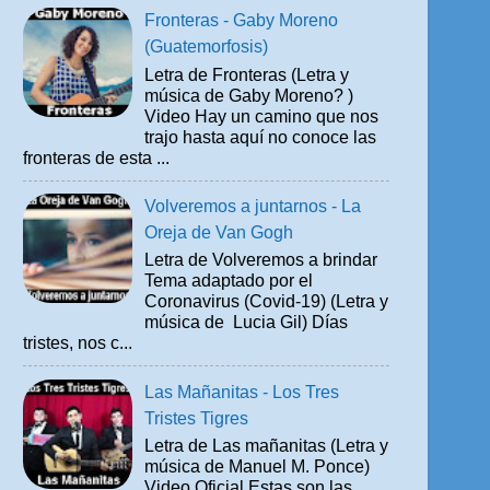
Fronteras - Gaby Moreno
(Guatemorfosis)
Letra de Fronteras (Letra y
música de Gaby Moreno? )
Video Hay un camino que nos
trajo hasta aquí no conoce las
fronteras de esta ...
Volveremos a juntarnos - La
Oreja de Van Gogh
Letra de Volveremos a brindar
Tema adaptado por el
Coronavirus (Covid-19) (Letra y
música de Lucia Gil) Días
tristes, nos c...
Las Mañanitas - Los Tres
Tristes Tigres
Letra de Las mañanitas (Letra y
música de Manuel M. Ponce)
Video Oficial Estas son las