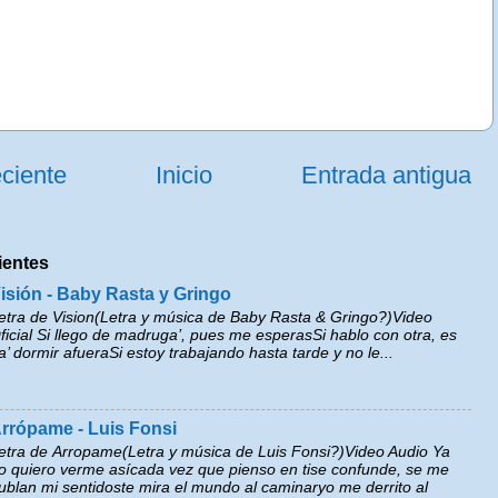
ciente
Inicio
Entrada antigua
ientes
isión - Baby Rasta y Gringo
etra de Vision(Letra y música de Baby Rasta & Gringo?)Video
ficial Si llego de madruga’, pues me esperasSi hablo con otra, es
a’ dormir afueraSi estoy trabajando hasta tarde y no le...
rrópame - Luis Fonsi
etra de Arropame(Letra y música de Luis Fonsi?)Video Audio Ya
o quiero verme asícada vez que pienso en tise confunde, se me
ublan mi sentidoste mira el mundo al caminaryo me derrito al