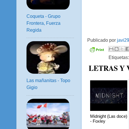
Coqueta - Grupo
Frontera, Fuerza
Regida
Publicado por
javi2
Etiquetas
LETRAS Y
Las mañanitas - Topo
Gigio
Midnight (Las doce)
- Foxley