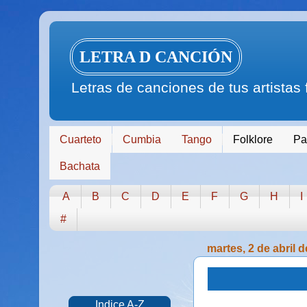
LETRA D CANCIÓN
Letras de canciones de tus artistas
Cuarteto
Cumbia
Tango
Folklore
Pa
Bachata
A
B
C
D
E
F
G
H
I
#
martes, 2 de abril 
Indice A-Z