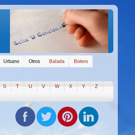
Urbano
Otros
Balada
Bolero
S
T
U
V
W
X
Y
Z