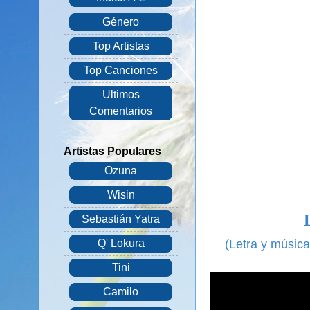
Género
Top Artistas
Top Canciones
Ultimos
Comentarios
Artistas Populares
Ozuna
Wisin
Sebastián Yatra
(Letra y músic
Q' Lokura
Tini
Camilo