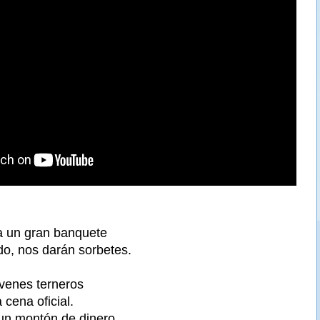
a un gran banquete
do, nos darán sorbetes.
óvenes terneros
cena oficial.
un montón de dinero