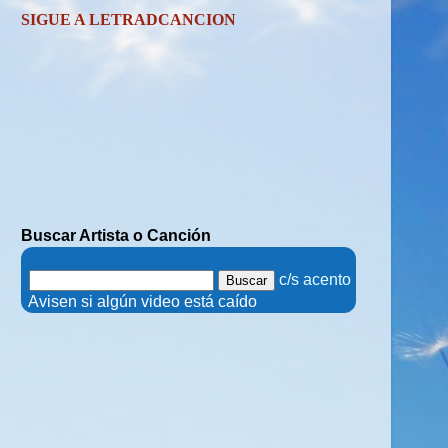
SIGUE A LETRADCANCION
Buscar Artista o Canción
.
c/s acento
.
Avisen si algún video está caído