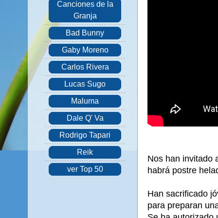
Canciones de la
Granja
Bad Bunny
Gaby Moreno
Carlos Rivera
Lucas Sugo
Maluma
Dale Q' Va
Rodrigo Tapari
Reik
Nos han invitado 
ver Top 50
habrá postre hela
Han sacrificado j
para preparan una 
Se ha autorizado 