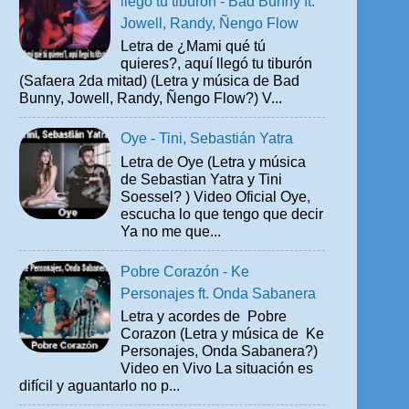
llegó tu tiburón - Bad Bunny ft.
Jowell, Randy, Ñengo Flow
Letra de ¿Mami qué tú
quieres?, aquí llegó tu tiburón
(Safaera 2da mitad) (Letra y música de Bad
Bunny, Jowell, Randy, Ñengo Flow?) V...
Oye - Tini, Sebastián Yatra
Letra de Oye (Letra y música
de Sebastian Yatra y Tini
Soessel? ) Video Oficial Oye,
escucha lo que tengo que decir
Ya no me que...
Pobre Corazón - Ke
Personajes ft. Onda Sabanera
Letra y acordes de Pobre
Corazon (Letra y música de Ke
Personajes, Onda Sabanera?)
Video en Vivo La situación es
difícil y aguantarlo no p...