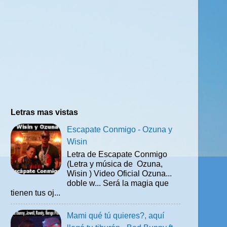
Letras mas vistas
Escapate Conmigo - Ozuna y
Wisin
Letra de Escapate Conmigo
(Letra y música de Ozuna,
Wisin ) Video Oficial Ozuna...
doble w... Será la magia que
tienen tus oj...
Mami qué tú quieres?, aquí