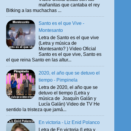
mañanitas que cantaba el rey
Bitking a las muchachas ...
Santo es el que Vive -
Montesanto
Letra de Santo es el que vive
(Letra y música de
Montesanto? ) Video Oficial
Santo es el que vive, Santo es
el que reina Santo en las altur...
2020, el año que se detuvo el
tiempo - Pimpinela
Letra de 2020, el año que se
detuvo el tiempo (Letra y
música de Joaquín Galán y
Lucía Galán) Video de TV He
sentido la tristeza que jamá...
En victoria - Liz Enid Polanco
Letra de En victoria (Letra y