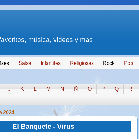
 favoritos, música, videos y mas
íses
Salsa
Infantiles
Religiosas
Rock
Pop
J
K
L
M
N
Ñ
O
P
Q
R
de 2024
El Banquete - Virus