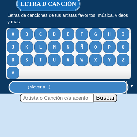
LETRA D CANCIÓN
Letras de canciones de tus artistas favoritos, música, videos
y mas
A
B
C
D
E
F
G
H
I
J
K
L
M
N
Ñ
O
P
Q
R
S
T
U
V
W
X
Y
Z
#
▼