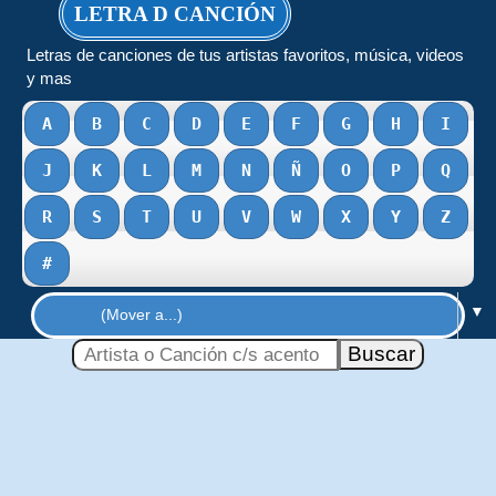
LETRA D CANCIÓN
Letras de canciones de tus artistas favoritos, música, videos
y mas
A
B
C
D
E
F
G
H
I
J
K
L
M
N
Ñ
O
P
Q
R
S
T
U
V
W
X
Y
Z
#
▼