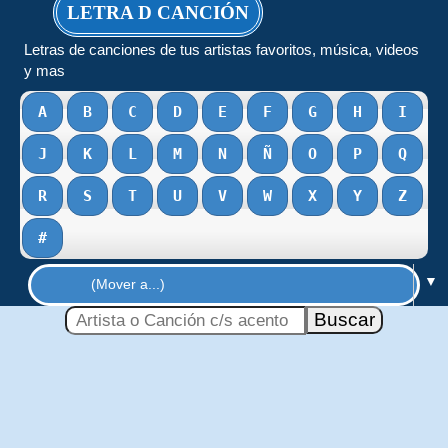
LETRA D CANCIÓN
Letras de canciones de tus artistas favoritos, música, videos
y mas
A
B
C
D
E
F
G
H
I
J
K
L
M
N
Ñ
O
P
Q
R
S
T
U
V
W
X
Y
Z
#
▼