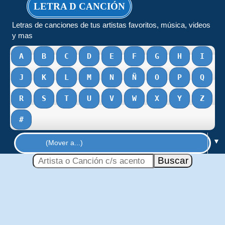
LETRA D CANCIÓN
Letras de canciones de tus artistas favoritos, música, videos
y mas
A
B
C
D
E
F
G
H
I
J
K
L
M
N
Ñ
O
P
Q
R
S
T
U
V
W
X
Y
Z
#
▼