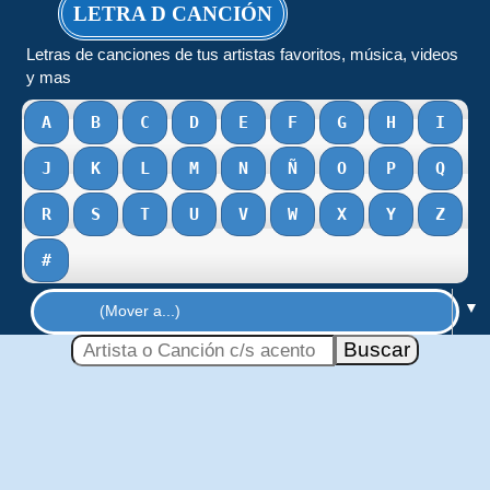
LETRA D CANCIÓN
Letras de canciones de tus artistas favoritos, música, videos
y mas
A
B
C
D
E
F
G
H
I
J
K
L
M
N
Ñ
O
P
Q
R
S
T
U
V
W
X
Y
Z
#
▼