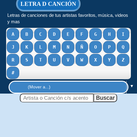
LETRA D CANCIÓN
Letras de canciones de tus artistas favoritos, música, videos
y mas
A
B
C
D
E
F
G
H
I
J
K
L
M
N
Ñ
O
P
Q
R
S
T
U
V
W
X
Y
Z
#
▼