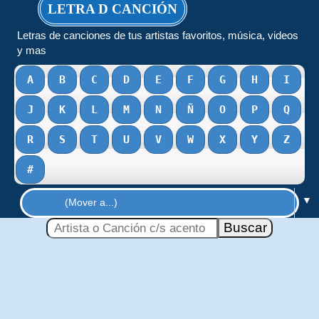
LETRA D CANCIÓN
Letras de canciones de tus artistas favoritos, música, videos
y mas
A
B
C
D
E
F
G
H
I
J
K
L
M
N
Ñ
O
P
Q
R
S
T
U
V
W
X
Y
Z
#
▼