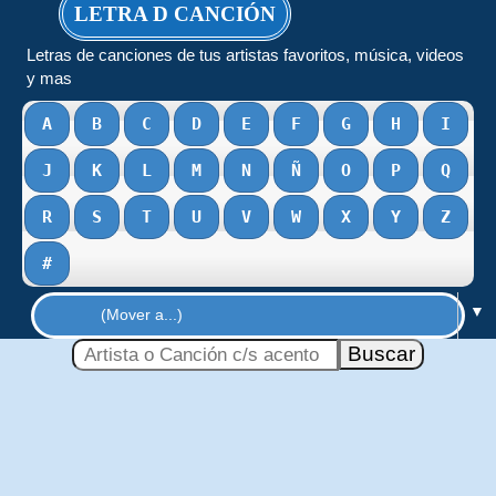
LETRA D CANCIÓN
Letras de canciones de tus artistas favoritos, música, videos
y mas
A
B
C
D
E
F
G
H
I
J
K
L
M
N
Ñ
O
P
Q
R
S
T
U
V
W
X
Y
Z
#
▼