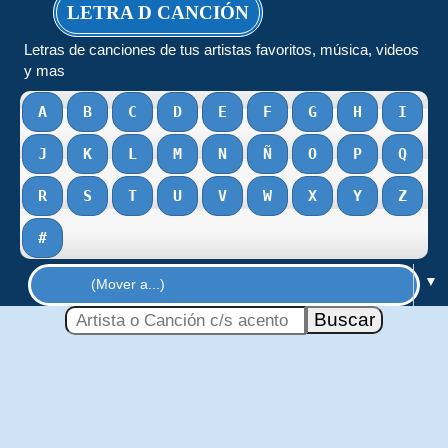
LETRA D CANCIÓN
Letras de canciones de tus artistas favoritos, música, videos
y mas
A
B
C
D
E
F
G
H
I
J
K
L
M
N
Ñ
O
P
Q
R
S
T
U
V
W
X
Y
Z
#
▼