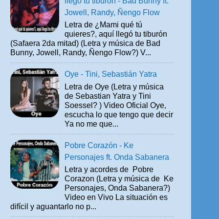
llegó tu tiburón - Bad Bunny ft.
Jowell, Randy, Ñengo Flow
Letra de ¿Mami qué tú
quieres?, aquí llegó tu tiburón
(Safaera 2da mitad) (Letra y música de Bad
Bunny, Jowell, Randy, Ñengo Flow?) V...
Oye - Tini, Sebastián Yatra
Letra de Oye (Letra y música
de Sebastian Yatra y Tini
Soessel? ) Video Oficial Oye,
escucha lo que tengo que decir
Ya no me que...
Pobre Corazón - Ke
Personajes ft. Onda Sabanera
Letra y acordes de Pobre
Corazon (Letra y música de Ke
Personajes, Onda Sabanera?)
Video en Vivo La situación es
difícil y aguantarlo no p...