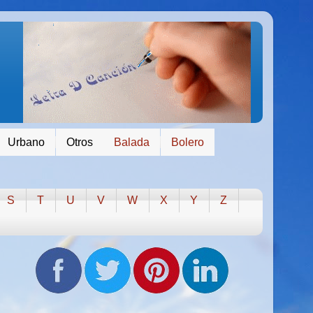
Urbano
Otros
Balada
Bolero
S
T
U
V
W
X
Y
Z