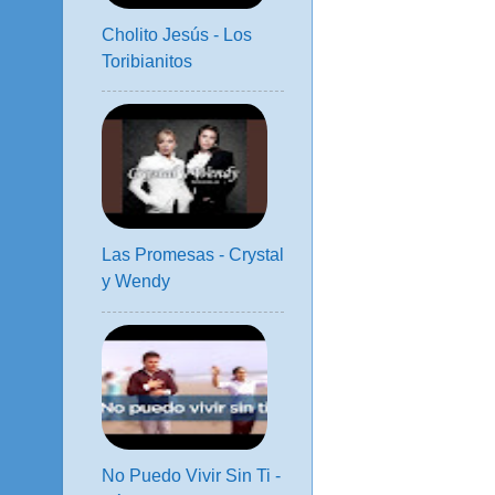
Cholito Jesús - Los
Toribianitos
Las Promesas - Crystal
y Wendy
No Puedo Vivir Sin Ti -