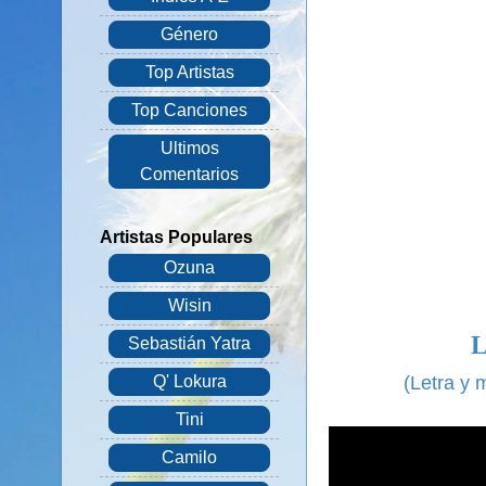
Género
Top Artistas
Top Canciones
Ultimos
Comentarios
Artistas Populares
Ozuna
Wisin
Sebastián Yatra
(Letra y
Q' Lokura
Tini
Camilo