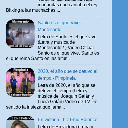
mañanitas que cantaba el rey
Bitking a las muchachas ...
Santo es el que Vive -
Montesanto
Letra de Santo es el que vive
(Letra y música de
Montesanto? ) Video Oficial
Santo es el que vive, Santo es
el que reina Santo en las altur...
2020, el año que se detuvo el
tiempo - Pimpinela
Letra de 2020, el año que se
detuvo el tiempo (Letra y
música de Joaquín Galán y
Lucía Galán) Video de TV He
sentido la tristeza que jamá...
En victoria - Liz Enid Polanco
Letra de En victoria (Letra y