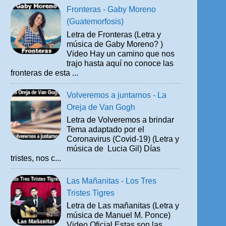
Fronteras - Gaby Moreno
(Guatemorfosis)
Letra de Fronteras (Letra y
música de Gaby Moreno? )
Video Hay un camino que nos
trajo hasta aquí no conoce las
fronteras de esta ...
Volveremos a juntarnos - La
Oreja de Van Gogh
Letra de Volveremos a brindar
Tema adaptado por el
Coronavirus (Covid-19) (Letra y
música de Lucia Gil) Días
tristes, nos c...
Las Mañanitas - Los Tres
Tristes Tigres
Letra de Las mañanitas (Letra y
música de Manuel M. Ponce)
Video Oficial Estas son las