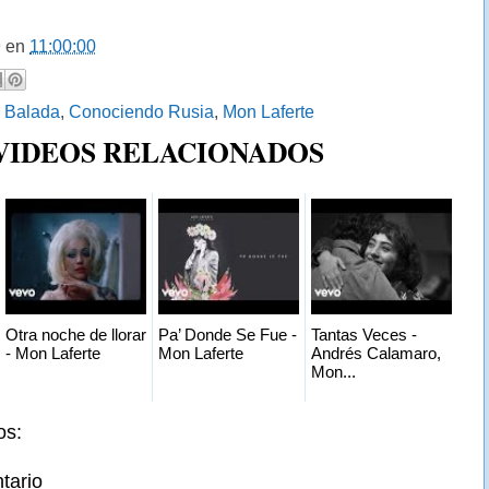
9
en
11:00:00
:
Balada
,
Conociendo Rusia
,
Mon Laferte
 VIDEOS RELACIONADOS
Otra noche de llorar
Pa’ Donde Se Fue -
Tantas Veces -
- Mon Laferte
Mon Laferte
Andrés Calamaro,
Mon...
os:
tario