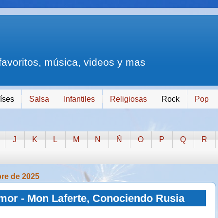
 favoritos, música, videos y mas
íses
Salsa
Infantiles
Religiosas
Rock
Pop
J
K
L
M
N
Ñ
O
P
Q
R
bre de 2025
mor - Mon Laferte, Conociendo Rusia