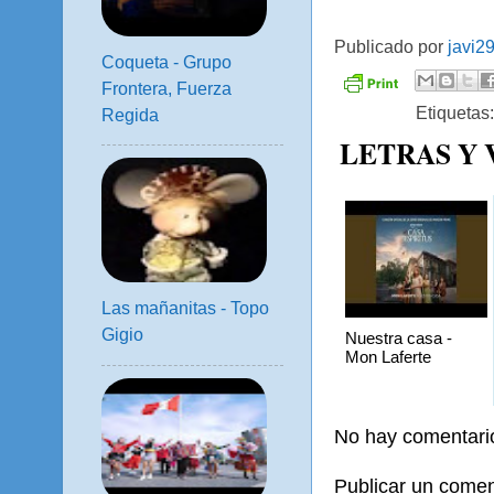
Publicado por
javi2
Coqueta - Grupo
Frontera, Fuerza
Etiquetas
Regida
LETRAS Y
Las mañanitas - Topo
Gigio
Nuestra casa -
Mon Laferte
No hay comentari
Publicar un comen