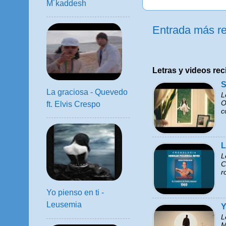
M´kaddesh
Entrada más re
Letras y videos rec
S
La graciosa - Quevedo
L
O
ft. Elvis Crespo
c
L
L
C
r
Yo pienso en ti -
Leusemia
Y
L
M