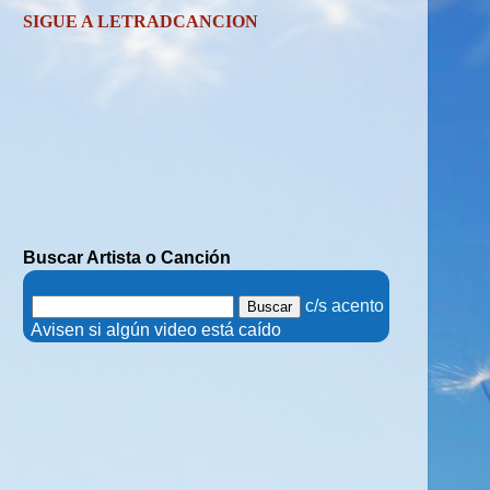
SIGUE A LETRADCANCION
Buscar Artista o Canción
.
c/s acento
.
Avisen si algún video está caído