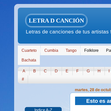
LETRA D CANCIÓN
Letras de canciones de tus artistas
Cuarteto
Cumbia
Tango
Folklore
Pa
Bachata
A
B
C
D
E
F
G
H
I
#
martes, 28 de octu
Esto es a
Indice A-Z