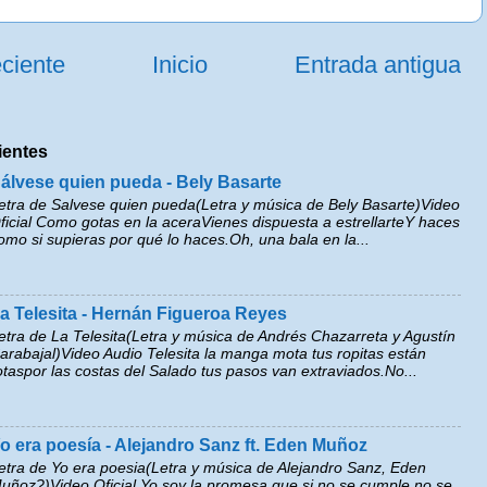
ciente
Inicio
Entrada antigua
ientes
álvese quien pueda - Bely Basarte
etra de Salvese quien pueda(Letra y música de Bely Basarte)Video
ficial Como gotas en la aceraVienes dispuesta a estrellarteY haces
omo si supieras por qué lo haces.Oh, una bala en la...
a Telesita - Hernán Figueroa Reyes
etra de La Telesita(Letra y música de Andrés Chazarreta y Agustín
arabajal)Video Audio Telesita la manga mota tus ropitas están
otaspor las costas del Salado tus pasos van extraviados.No...
o era poesía - Alejandro Sanz ft. Eden Muñoz
etra de Yo era poesia(Letra y música de Alejandro Sanz, Eden
uñoz?)Video Oficial Yo soy la promesa que si no se cumple no se