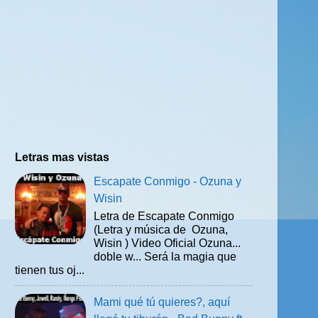
Letras mas vistas
Escapate Conmigo - Ozuna y
Wisin
Letra de Escapate Conmigo
(Letra y música de Ozuna,
Wisin ) Video Oficial Ozuna...
doble w... Será la magia que
tienen tus oj...
Mami qué tú quieres?, aquí