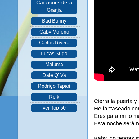
Canciones de la
Granja
Bad Bunny
Gaby Moreno
Carlos Rivera
Lucas Sugo
Maluma
Dale Q' Va
Rodrigo Tapari
Reik
Cierra la puerta y
ver Top 50
He fantaseado co
Eres para mí lo m
Esta noche será n
Baby, no tengas m