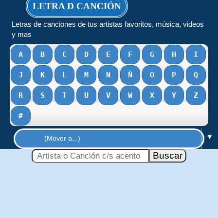
LETRA D CANCIÓN
Letras de canciones de tus artistas favoritos, música, videos
y mas
A
B
C
D
E
F
G
H
I
J
K
L
M
N
Ñ
O
P
Q
R
S
T
U
V
W
X
Y
Z
#
▼