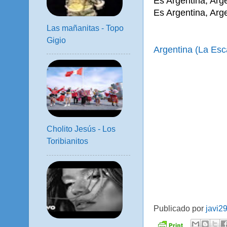
Es Argentina, Arg
Es Argentina, Arg
Las mañanitas - Topo
Gigio
Argentina (La Esc
Cholito Jesús - Los
Toribianitos
Publicado por
javi2