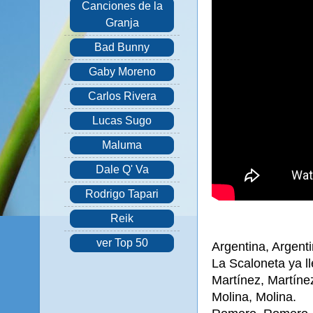
Canciones de la
Granja
Bad Bunny
Gaby Moreno
Carlos Rivera
Lucas Sugo
Maluma
Dale Q' Va
Rodrigo Tapari
Reik
ver Top 50
Argentina, Argent
La Scaloneta ya ll
Martínez, Martíne
Molina, Molina.