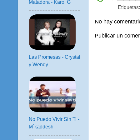
Matadora - Karol G
Etiquetas
No hay comentari
Publicar un comen
Las Promesas - Crystal
y Wendy
No Puedo Vivir Sin Ti -
M´kaddesh