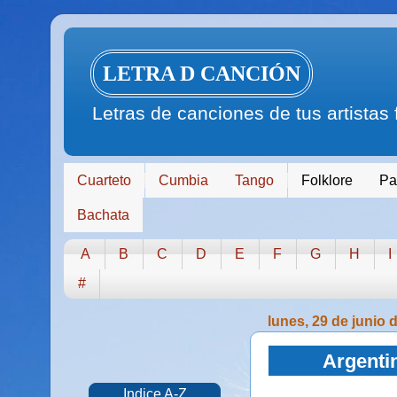
LETRA D CANCIÓN
Letras de canciones de tus artistas
Cuarteto
Cumbia
Tango
Folklore
Pa
Bachata
A
B
C
D
E
F
G
H
I
#
lunes, 29 de junio 
Argentin
Indice A-Z