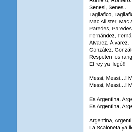
Romero, Romero.
Senesi, Senesi.
Tagliafico, Tagliafi
Mac Allister, Mac A
Paredes, Paredes
Fernández, Ferná
Álvarez, Álvarez.
González, Gonzál
Respeten los rang
El rey ya llegó!!
Messi, Messi…! M
Messi, Messi…! M
Es Argentina, Arg
Es Argentina, Arg
Argentina, Argent
La Scaloneta ya ll