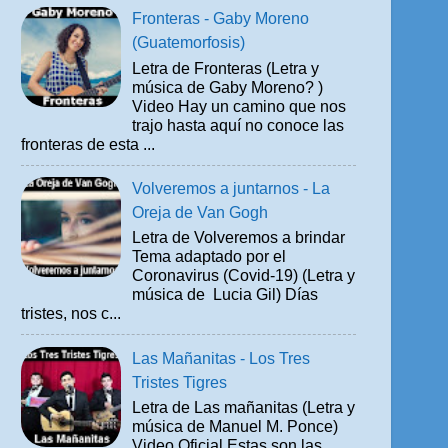
Fronteras - Gaby Moreno
(Guatemorfosis)
Letra de Fronteras (Letra y
música de Gaby Moreno? )
Video Hay un camino que nos
trajo hasta aquí no conoce las
fronteras de esta ...
Volveremos a juntarnos - La
Oreja de Van Gogh
Letra de Volveremos a brindar
Tema adaptado por el
Coronavirus (Covid-19) (Letra y
música de Lucia Gil) Días
tristes, nos c...
Las Mañanitas - Los Tres
Tristes Tigres
Letra de Las mañanitas (Letra y
música de Manuel M. Ponce)
Video Oficial Estas son las