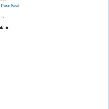
:
Rose Beat
os:
tario