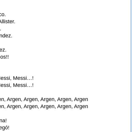
co.
llister.
.
ndez.
ez.
os!!
essi, Messi…!
essi, Messi…!
en, Argen, Argen, Argen, Argen, Argen
en, Argen, Argen, Argen, Argen, Argen
ina!
egó!