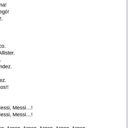
ina!
egó!
z.
co.
llister.
.
ndez.
ez.
os!!
essi, Messi…!
essi, Messi…!