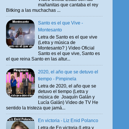
mañanitas que cantaba el rey
Bitking a las muchachas ...
Santo es el que Vive -
Montesanto
Letra de Santo es el que vive
(Letra y música de
Montesanto? ) Video Oficial
Santo es el que vive, Santo es
el que reina Santo en las altur...
2020, el año que se detuvo el
tiempo - Pimpinela
Letra de 2020, el año que se
detuvo el tiempo (Letra y
música de Joaquín Galán y
Lucía Galán) Video de TV He
sentido la tristeza que jamá...
En victoria - Liz Enid Polanco
Letra de En victoria (Letra y