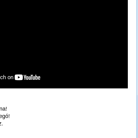
ina!
egó!
z.