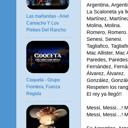
Argentina, Argent
La Scaloneta ya ll
Las mañanitas - Ariel
Martínez, Martíne
Camacho Y Los
Molina, Molina.
Plebes Del Rancho
Romero, Romero.
Senesi, Senesi.
Tagliafico, Tagliafi
Mac Allister, Mac A
Paredes, Paredes
Fernández, Ferná
Álvarez, Álvarez.
González, Gonzál
Coqueta - Grupo
Respeten los rang
Frontera, Fuerza
El rey ya llegó!!
Regida
Messi, Messi…! M
Messi, Messi…! M