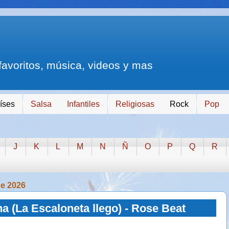
 favoritos, música, videos y mas
íses
Salsa
Infantiles
Religiosas
Rock
Pop
J
K
L
M
N
Ñ
O
P
Q
R
de 2026
a (La Escaloneta llego) - Rose Beat