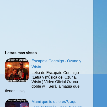
Letras mas vistas
Escapate Conmigo - Ozuna y
Wisin
Letra de Escapate Conmigo
(Letra y música de Ozuna,
Wisin ) Video Oficial Ozuna...
doble w... Será la magia que
tienen tus oj...
Mami qué tú quieres?, aquí