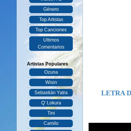
Género
Top Artistas
Top Canciones
Ultimos
Comentarios
Artistas Populares
Ozuna
Wisin
LETRA D
Sebastián Yatra
Q' Lokura
Tini
Camilo