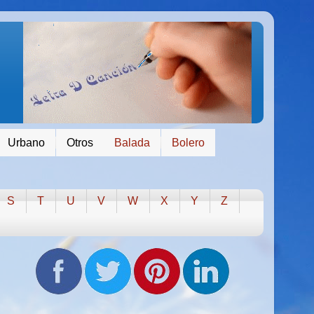
Urbano
Otros
Balada
Bolero
S
T
U
V
W
X
Y
Z