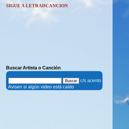
SIGUE A LETRADCANCION
Buscar Artista o Canción
.
c/s acento
.
Avisen si algún video está caído