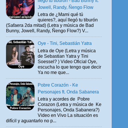
llegó tu tiburón - Bad Bunny ft.
Jowell, Randy, Ñengo Flow
Letra de ¿Mami qué tú
quieres?, aquí llegó tu tiburón
(Safaera 2da mitad) (Letra y música de Bad
Bunny, Jowell, Randy, Ñengo Flow?) V...
Oye - Tini, Sebastián Yatra
Letra de Oye (Letra y música
de Sebastian Yatra y Tini
Soessel? ) Video Oficial Oye,
escucha lo que tengo que decir
Ya no me que...
Pobre Corazón - Ke
Personajes ft. Onda Sabanera
Letra y acordes de Pobre
Corazon (Letra y música de Ke
Personajes, Onda Sabanera?)
Video en Vivo La situación es
difícil y aguantarlo no p...