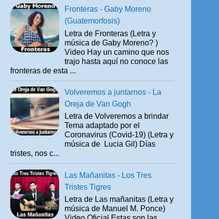
Fronteras - Gaby Moreno
(Guatemorfosis)
Letra de Fronteras (Letra y
música de Gaby Moreno? )
Video Hay un camino que nos
trajo hasta aquí no conoce las
fronteras de esta ...
Volveremos a juntarnos - La
Oreja de Van Gogh
Letra de Volveremos a brindar
Tema adaptado por el
Coronavirus (Covid-19) (Letra y
música de Lucia Gil) Días
tristes, nos c...
Las Mañanitas - Los Tres
Tristes Tigres
Letra de Las mañanitas (Letra y
música de Manuel M. Ponce)
Video Oficial Estas son las