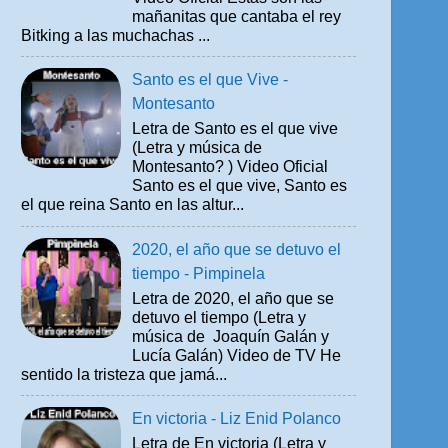
mañanitas que cantaba el rey
Bitking a las muchachas ...
Santo es el que Vive -
Montesanto
Letra de Santo es el que vive
(Letra y música de
Montesanto? ) Video Oficial
Santo es el que vive, Santo es
el que reina Santo en las altur...
2020, el año que se detuvo el
tiempo - Pimpinela
Letra de 2020, el año que se
detuvo el tiempo (Letra y
música de Joaquín Galán y
Lucía Galán) Video de TV He
sentido la tristeza que jamá...
En victoria - Liz Enid Polanco
Letra de En victoria (Letra y