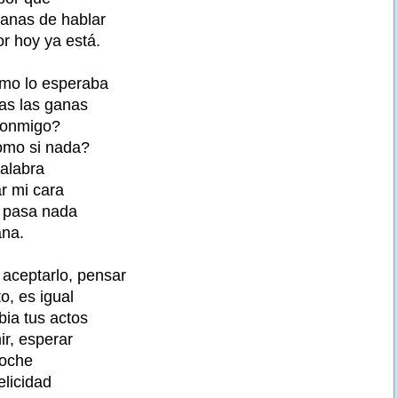
anas de hablar
or hoy ya está.
omo lo esperaba
as las ganas
conmigo?
omo si nada?
alabra
r mi cara
 pasa nada
na.
 aceptarlo, pensar
o, es igual
ia tus actos
ir, esperar
noche
elicidad