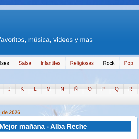
 favoritos, música, videos y mas
íses
Salsa
Infantiles
Religiosas
Rock
Pop
J
K
L
M
N
Ñ
O
P
Q
R
o de 2026
Mejor mañana - Alba Reche