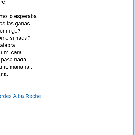
re
omo lo esperaba
as las ganas
conmigo?
omo si nada?
alabra
r mi cara
 pasa nada
na, mañana...
na.
ordes Alba Reche