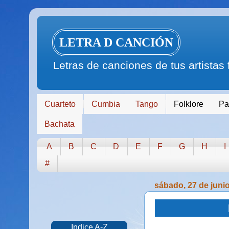
LETRA D CANCIÓN
Letras de canciones de tus artistas
Cuarteto
Cumbia
Tango
Folklore
Pa
Bachata
A
B
C
D
E
F
G
H
I
#
sábado, 27 de juni
Indice A-Z