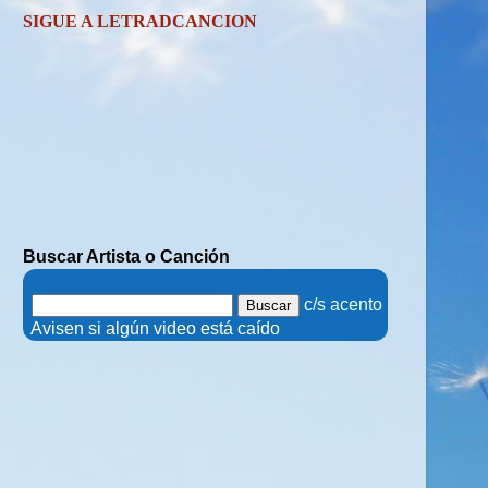
SIGUE A LETRADCANCION
Buscar Artista o Canción
.
c/s acento
.
Avisen si algún video está caído