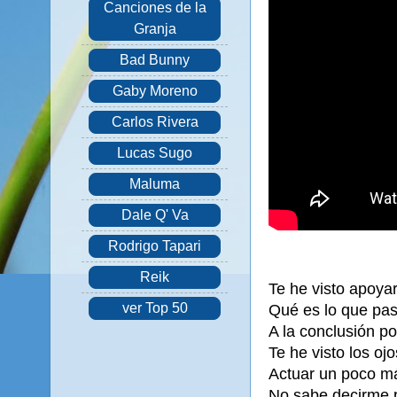
Canciones de la
Granja
Bad Bunny
Gaby Moreno
Carlos Rivera
Lucas Sugo
Maluma
Dale Q' Va
Rodrigo Tapari
Reik
Te he visto apoyar
ver Top 50
Qué es lo que pasa
A la conclusión po
Te he visto los oj
Actuar un poco má
No sabe decirme 