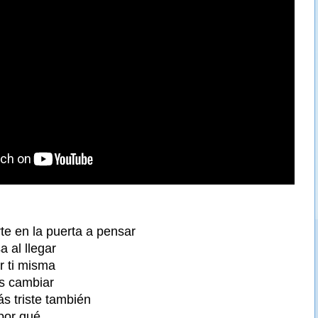
te en la puerta a pensar
 al llegar
r ti misma
os cambiar
s triste también
por qué