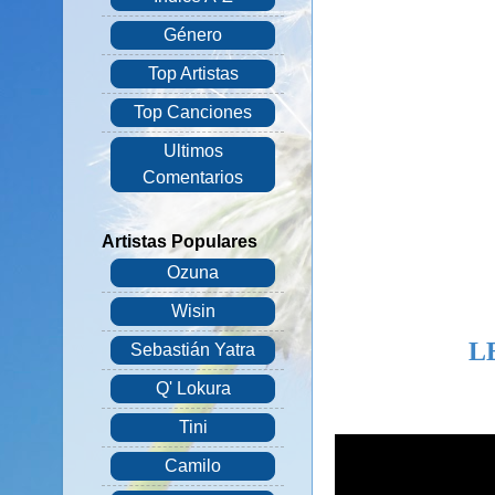
Género
Top Artistas
Top Canciones
Ultimos
Comentarios
Artistas Populares
Ozuna
Wisin
L
Sebastián Yatra
Q' Lokura
Tini
Camilo