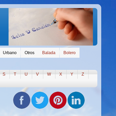
Urbano
Otros
Balada
Bolero
S
T
U
V
W
X
Y
Z