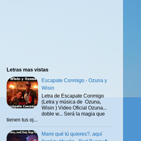
Letras mas vistas
Escapate Conmigo - Ozuna y
Wisin
Letra de Escapate Conmigo
(Letra y música de Ozuna,
Wisin ) Video Oficial Ozuna...
doble w... Será la magia que
tienen tus oj...
Mami qué tú quieres?, aquí