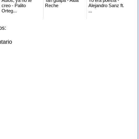
Adiós, ya no te
Tan guapa - Alba
Yo era poesía -
creo - Palito
Reche
Alejandro Sanz ft.
Orteg...
...
os:
tario