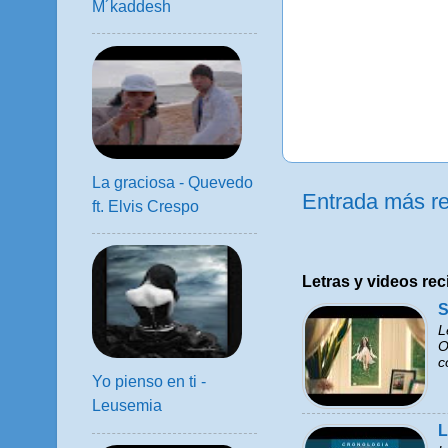
M´kaddesh
La graciosa - Quevedo
Entrada más re
ft. Elvis Crespo
Letras y videos rec
S
L
O
c
Yo pienso en ti -
Leusemia
L