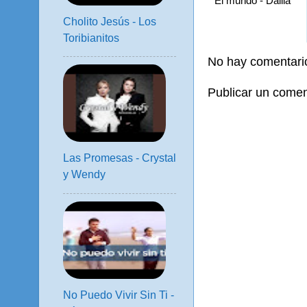
El mundo - Dalila
Cholito Jesús - Los
Toribianitos
No hay comentari
Publicar un comen
Las Promesas - Crystal
y Wendy
No Puedo Vivir Sin Ti -