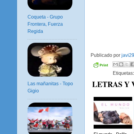
Coqueta - Grupo
Frontera, Fuerza
Regida
Publicado por
javi2
Etiquetas
LETRAS Y
Las mañanitas - Topo
Gigio