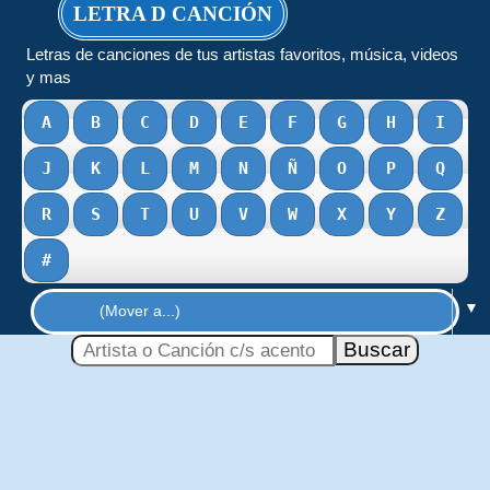
LETRA D CANCIÓN
Letras de canciones de tus artistas favoritos, música, videos
y mas
A
B
C
D
E
F
G
H
I
J
K
L
M
N
Ñ
O
P
Q
R
S
T
U
V
W
X
Y
Z
#
▼