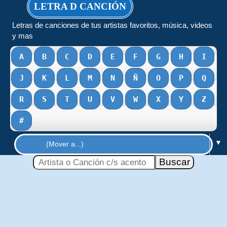
LETRA D CANCIÓN
Letras de canciones de tus artistas favoritos, música, videos
y mas
A
B
C
D
E
F
G
H
I
J
K
L
M
N
Ñ
O
P
Q
R
S
T
U
V
W
X
Y
Z
#
▼