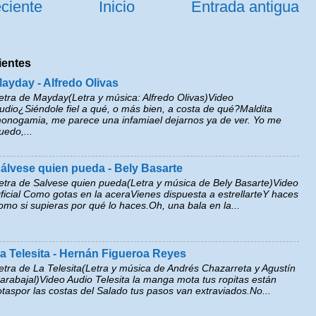
ciente
Inicio
Entrada antigua
ientes
ayday - Alfredo Olivas
etra de Mayday(Letra y música: Alfredo Olivas)Video
udio¿Siéndole fiel a qué, o más bien, a costa de qué?Maldita
onogamia, me parece una infamiael dejarnos ya de ver. Yo me
uedo,...
álvese quien pueda - Bely Basarte
etra de Salvese quien pueda(Letra y música de Bely Basarte)Video
ficial Como gotas en la aceraVienes dispuesta a estrellarteY haces
omo si supieras por qué lo haces.Oh, una bala en la...
a Telesita - Hernán Figueroa Reyes
etra de La Telesita(Letra y música de Andrés Chazarreta y Agustín
arabajal)Video Audio Telesita la manga mota tus ropitas están
otaspor las costas del Salado tus pasos van extraviados.No...