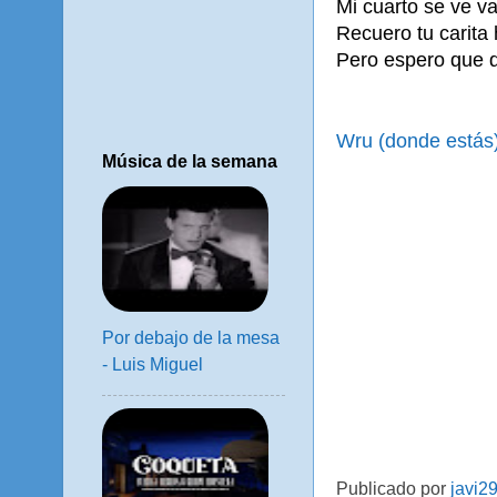
Mi cuarto se ve va
Recuero tu carita
Pero espero que d
Wru (donde estás
Música de la semana
Por debajo de la mesa
- Luis Miguel
Publicado por
javi2