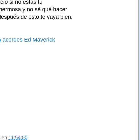
cío si no estás tú
 hermosa y no sé qué hacer
espués de esto te vaya bien.
) acordes Ed Maverick
9
en
11:54:00