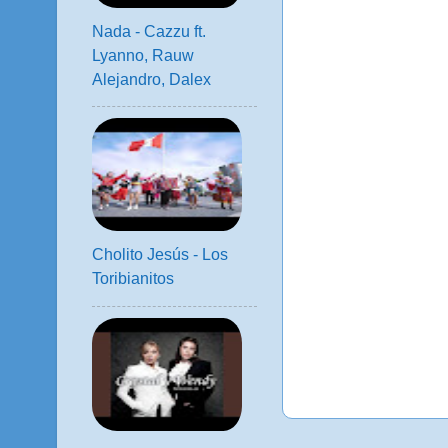
Nada - Cazzu ft.
Lyanno, Rauw
Alejandro, Dalex
Cholito Jesús - Los
Toribianitos