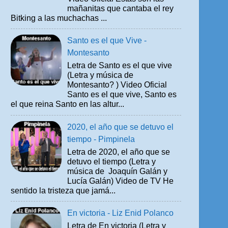
mañanitas que cantaba el rey
Bitking a las muchachas ...
Santo es el que Vive -
Montesanto
Letra de Santo es el que vive
(Letra y música de
Montesanto? ) Video Oficial
Santo es el que vive, Santo es
el que reina Santo en las altur...
2020, el año que se detuvo el
tiempo - Pimpinela
Letra de 2020, el año que se
detuvo el tiempo (Letra y
música de Joaquín Galán y
Lucía Galán) Video de TV He
sentido la tristeza que jamá...
En victoria - Liz Enid Polanco
Letra de En victoria (Letra y