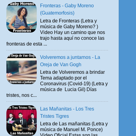
Fronteras - Gaby Moreno
(Guatemorfosis)
Letra de Fronteras (Letra y
música de Gaby Moreno? )
Video Hay un camino que nos
trajo hasta aquí no conoce las
fronteras de esta ...
Volveremos a juntarnos - La
Oreja de Van Gogh
Letra de Volveremos a brindar
Tema adaptado por el
Coronavirus (Covid-19) (Letra y
música de Lucia Gil) Días
tristes, nos c...
Las Mañanitas - Los Tres
Tristes Tigres
Letra de Las mañanitas (Letra y
música de Manuel M. Ponce)
Video Oficial Estas son las