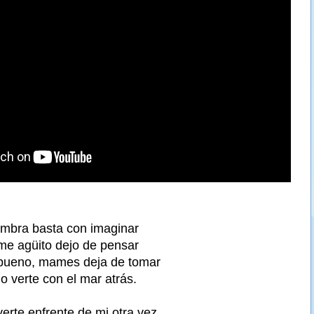
ombra basta con imaginar
me agüito dejo de pensar
bueno, mames deja de tomar
o verte con el mar atrás.
verte enfrente de mi otra vez