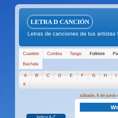
LETRA D CANCIÓN
Letras de canciones de tus artistas
Cuarteto
Cumbia
Tango
Folklore
Pa
Bachata
A
B
C
D
E
F
G
H
I
#
sábado, 6 de junio
Wr
Indice A-Z