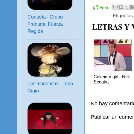
Etiquetas
Coqueta - Grupo
LETRAS Y
Frontera, Fuerza
Regida
Calendar girl - Neil
Sedaka
Las mañanitas - Topo
Gigio
No hay comentari
Publicar un comen