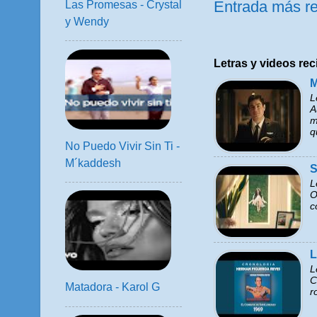
Entrada más re
Las Promesas - Crystal
y Wendy
Letras y videos rec
M
L
A
m
q
No Puedo Vivir Sin Ti -
M´kaddesh
S
L
O
c
L
L
C
Matadora - Karol G
r