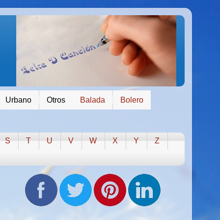
Urbano
Otros
Balada
Bolero
S
T
U
V
W
X
Y
Z