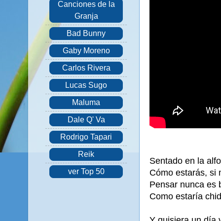
Canciones de la
Granja
Bad Bunny
Gaby Moreno
Carlos Rivera
Lucas Sugo
Maluma
Dale Q' Va
Rodrigo Tapari
Reik
Sentado en la alf
ver Top 50
Cómo estarás, si 
Pensar nunca es 
Como estaría chid
Y quisiera un día 