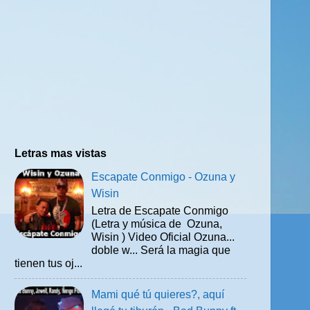
Letras mas vistas
Escapate Conmigo - Ozuna y
Wisin
Letra de Escapate Conmigo
(Letra y música de Ozuna,
Wisin ) Video Oficial Ozuna...
doble w... Será la magia que
tienen tus oj...
Mami qué tú quieres?, aquí