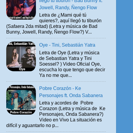
llegó tu tiburón - Bad Bunny ft.
Jowell, Randy, Ñengo Flow
Letra de ¿Mami qué tú
quieres?, aquí llegó tu tiburón
(Safaera 2da mitad) (Letra y música de Bad
Bunny, Jowell, Randy, Ñengo Flow?) V...
Oye - Tini, Sebastián Yatra
Letra de Oye (Letra y música
de Sebastian Yatra y Tini
Soessel? ) Video Oficial Oye,
escucha lo que tengo que decir
Ya no me que...
Pobre Corazón - Ke
Personajes ft. Onda Sabanera
Letra y acordes de Pobre
Corazon (Letra y música de Ke
Personajes, Onda Sabanera?)
Video en Vivo La situación es
difícil y aguantarlo no p...