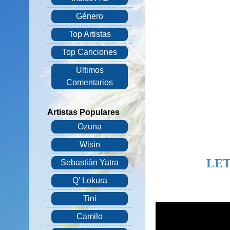
Género
Top Artistas
Top Canciones
Ultimos
Comentarios
Artistas Populares
Ozuna
Wisin
LET
Sebastián Yatra
Q' Lokura
Tini
Camilo