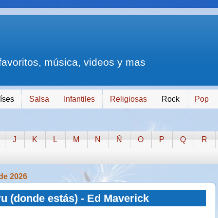
 favoritos, música, videos y mas
íses
Salsa
Infantiles
Religiosas
Rock
Pop
J
K
L
M
N
Ñ
O
P
Q
R
 de 2026
u (donde estás) - Ed Maverick