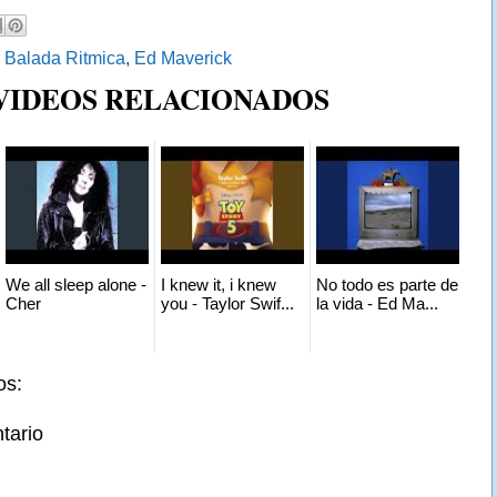
:
Balada Ritmica
,
Ed Maverick
 VIDEOS RELACIONADOS
We all sleep alone -
I knew it, i knew
No todo es parte de
Cher
you - Taylor Swif...
la vida - Ed Ma...
os:
tario