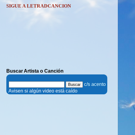
SIGUE A LETRADCANCION
Buscar Artista o Canción
.
c/s acento
.
Avisen si algún video está caído