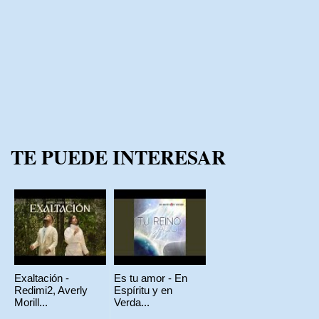
TE PUEDE INTERESAR
Exaltación -
Es tu amor - En
Redimi2, Averly
Espíritu y en
Morill...
Verda...