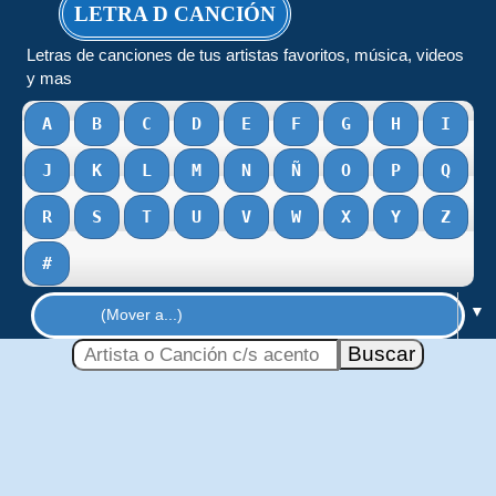
LETRA D CANCIÓN
Letras de canciones de tus artistas favoritos, música, videos
y mas
A
B
C
D
E
F
G
H
I
J
K
L
M
N
Ñ
O
P
Q
R
S
T
U
V
W
X
Y
Z
#
▼