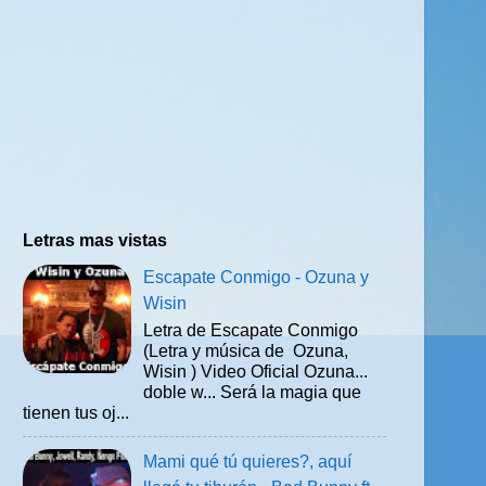
Letras mas vistas
Escapate Conmigo - Ozuna y
Wisin
Letra de Escapate Conmigo
(Letra y música de Ozuna,
Wisin ) Video Oficial Ozuna...
doble w... Será la magia que
tienen tus oj...
Mami qué tú quieres?, aquí