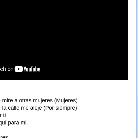
mire a otras mujeres (Mujeres)
la calle me aleje (Por siempre)
 ti
quí para mi.
eres