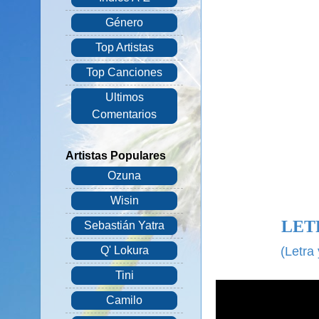
Género
Top Artistas
Top Canciones
Ultimos
Comentarios
Artistas Populares
Ozuna
Wisin
LET
Sebastián Yatra
(Letra
Q' Lokura
Tini
Camilo