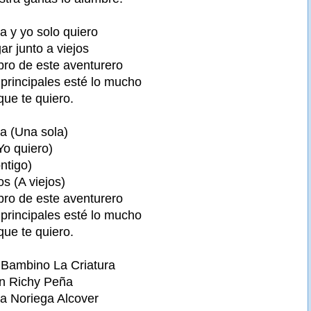
a y yo solo quiero
gar junto a viejos
ibro de este aventurero
principales esté lo mucho
que te quiero.
la (Una sola)
Yo quiero)
ontigo)
os (A viejos)
ibro de este aventurero
principales esté lo mucho
que te quiero.
l Bambino La Criatura
ón Richy Peña
la Noriega Alcover