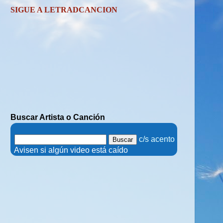
SIGUE A LETRADCANCION
Buscar Artista o Canción
.
c/s acento
.
Avisen si algún video está caído