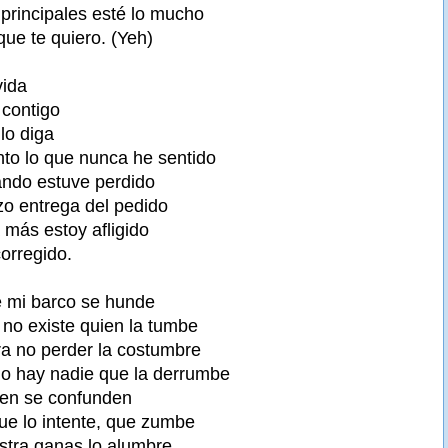
principales esté lo mucho
que te quiero. (Yeh)
vida
 contigo
lo diga
nto lo que nunca he sentido
ando estuve perdido
zo entrega del pedido
 más estoy afligido
orregido.
e mi barco se hunde
no existe quien la tumbe
a no perder la costumbre
no hay nadie que la derrumbe
en se confunden
ue lo intente, que zumbe
stra ganas lo alumbre.