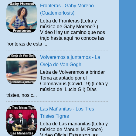
Fronteras - Gaby Moreno
(Guatemorfosis)
Letra de Fronteras (Letra y
música de Gaby Moreno? )
Video Hay un camino que nos
trajo hasta aquí no conoce las
fronteras de esta ...
Volveremos a juntarnos - La
Oreja de Van Gogh
Letra de Volveremos a brindar
Tema adaptado por el
Coronavirus (Covid-19) (Letra y
música de Lucia Gil) Días
tristes, nos c...
Las Mañanitas - Los Tres
Tristes Tigres
Letra de Las mañanitas (Letra y
música de Manuel M. Ponce)
Video Oficial Estas son las