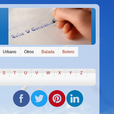
Urbano
Otros
Balada
Bolero
S
T
U
V
W
X
Y
Z