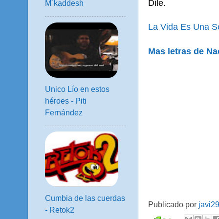
Dile.
M´kaddesh
La Vida Es Una So
Mas letras de N
Unico Lío en estos
héroes - Piti
Fernández
Cumbia de las cuerdas
Publicado por
javi2
- Retok2