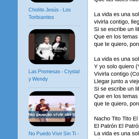
Cholito Jesús - Los
La vida es una sol
Toribianitos
vivirla contigo, lle
Si se escribe un l
Que en los temas 
que te quiero, por
La vida es una so
Y yo solo quiero (
Las Promesas - Crystal
Vivirla contigo (C
y Wendy
Llegar junto a viej
Si se escribe un l
Que en los temas 
que te quiero, por
Nacho Tito Tito E
El Patrón El Patr
La vida es una so
No Puedo Vivir Sin Ti -