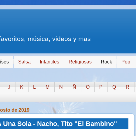
 favoritos, música, videos y mas
íses
Salsa
Infantiles
Religiosas
Rock
Pop
J
K
L
M
N
Ñ
O
P
Q
R
gosto de 2019
s Una Sola - Nacho, Tito "El Bambino"