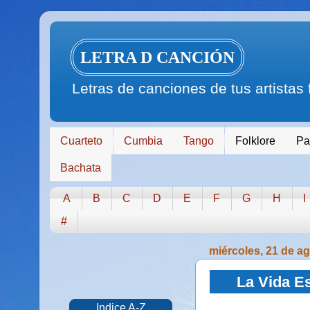
LETRA D CANCIÓN
Letras de canciones de tus artistas
Cuarteto
Cumbia
Tango
Folklore
Pa
Bachata
A
B
C
D
E
F
G
H
I
#
miércoles, 21 de a
La Vida E
Indice A-Z