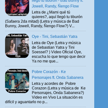
llegó tu tiburón - Bad Bunny ft.
Jowell, Randy, Ñengo Flow
Letra de ¿Mami qué tú
quieres?, aquí llegó tu tiburón
(Safaera 2da mitad) (Letra y música de Bad
Bunny, Jowell, Randy, Ñengo Flow?) V...
Oye - Tini, Sebastián Yatra
Letra de Oye (Letra y música
de Sebastian Yatra y Tini
Soessel? ) Video Oficial Oye,
escucha lo que tengo que decir
Ya no me que...
Pobre Corazón - Ke
Personajes ft. Onda Sabanera
Letra y acordes de Pobre
Corazon (Letra y música de Ke
Personajes, Onda Sabanera?)
Video en Vivo La situación es
difícil y aguantarlo no p...