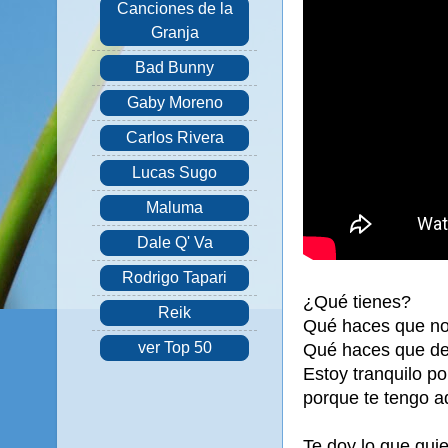
Canciones de la
Granja
Bad Bunny
Gaby Moreno
Carlos Rivera
Lucas Sugo
Maluma
Dale Q' Va
Rodrigo Tapari
¿Qué tienes?
Reik
Qué haces que no 
ver Top 50
Qué haces que de 
Estoy tranquilo por
porque te tengo a
Te doy lo que qui