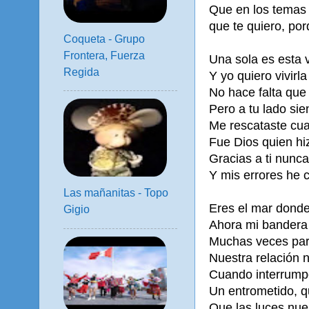
Que en los temas 
que te quiero, por
Coqueta - Grupo
Frontera, Fuerza
Una sola es esta 
Regida
Y yo quiero vivirla
No hace falta que 
Pero a tu lado sie
Me rescataste cu
Fue Dios quien hi
Gracias a ti nunca
Y mis errores he c
Las mañanitas - Topo
Eres el mar dond
Gigio
Ahora mi bandera 
Muchas veces par
Nuestra relación 
Cuando interrump
Un entrometido, q
Que las luces nue