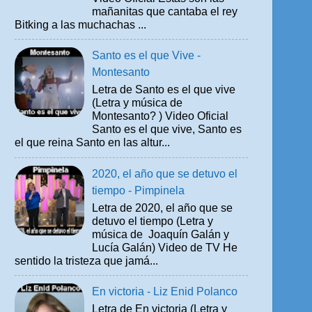
mañanitas que cantaba el rey
Bitking a las muchachas ...
Santo es el que Vive -
Montesanto
Letra de Santo es el que vive
(Letra y música de
Montesanto? ) Video Oficial
Santo es el que vive, Santo es
el que reina Santo en las altur...
2020, el año que se detuvo el
tiempo - Pimpinela
Letra de 2020, el año que se
detuvo el tiempo (Letra y
música de Joaquín Galán y
Lucía Galán) Video de TV He
sentido la tristeza que jamá...
En victoria - Liz Enid Polanco
Letra de En victoria (Letra y